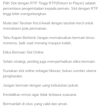
Pilih Slot dengan RTP Tinggi RTP(Return to Player) adalah
persentase pengembalian kepada pemain. Slot dengan RTP
tinggi lebih menguntungkan.
Mulai dari Taruhan Kecil Awali dengan taruhan kecil untuk
memahami pola permainan.
Tahu Kapan Berhenti Jangan memaksakan bermain terus-
menerus, baik saat menang maupun kalah.
Etika Bermain Slot Online
Selain strategi, penting juga memperhatikan etika bermain:
Gunakan slot online sebagai hiburan, bukan sumber utama
penghasilan.
Jangan bermain dengan uang kebutuhan pokok.
Kendalikan emosi agar tidak terbawa suasana.
Bermainlah di situs yang valid dan aman.