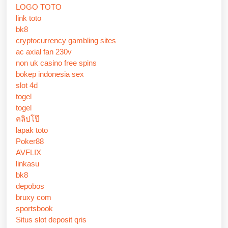
LOGO TOTO
link toto
bk8
cryptocurrency gambling sites
ac axial fan 230v
non uk casino free spins
bokep indonesia sex
slot 4d
togel
togel
คลิปโป๊
lapak toto
Poker88
AVFLIX
linkasu
bk8
depobos
bruxy com
sportsbook
Situs slot deposit qris