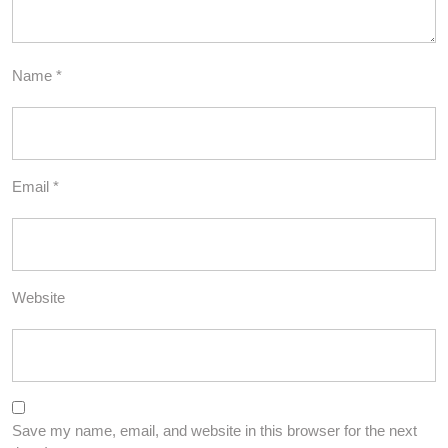
Name
*
Email
*
Website
Save my name, email, and website in this browser for the next