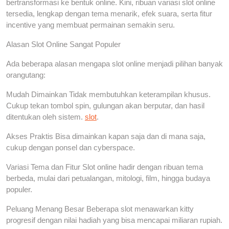
bertransformasi ke bentuk online. Kini, ribuan variasi slot online
tersedia, lengkap dengan tema menarik, efek suara, serta fitur
incentive yang membuat permainan semakin seru.
Alasan Slot Online Sangat Populer
Ada beberapa alasan mengapa slot online menjadi pilihan banyak
orangutang:
Mudah Dimainkan Tidak membutuhkan keterampilan khusus.
Cukup tekan tombol spin, gulungan akan berputar, dan hasil
ditentukan oleh sistem.
slot
.
Akses Praktis Bisa dimainkan kapan saja dan di mana saja,
cukup dengan ponsel dan cyberspace.
Variasi Tema dan Fitur Slot online hadir dengan ribuan tema
berbeda, mulai dari petualangan, mitologi, film, hingga budaya
populer.
Peluang Menang Besar Beberapa slot menawarkan kitty
progresif dengan nilai hadiah yang bisa mencapai miliaran rupiah.