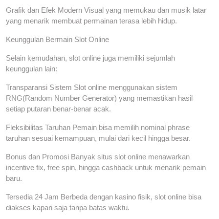
Grafik dan Efek Modern Visual yang memukau dan musik latar
yang menarik membuat permainan terasa lebih hidup.
Keunggulan Bermain Slot Online
Selain kemudahan, slot online juga memiliki sejumlah
keunggulan lain:
Transparansi Sistem Slot online menggunakan sistem
RNG(Random Number Generator) yang memastikan hasil
setiap putaran benar-benar acak.
Fleksibilitas Taruhan Pemain bisa memilih nominal phrase
taruhan sesuai kemampuan, mulai dari kecil hingga besar.
Bonus dan Promosi Banyak situs slot online menawarkan
incentive fix, free spin, hingga cashback untuk menarik pemain
baru.
Tersedia 24 Jam Berbeda dengan kasino fisik, slot online bisa
diakses kapan saja tanpa batas waktu.