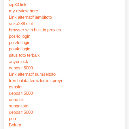
sip33 link
my review here
Link alternatif jambitoto
suka288 slot
browser with built-in proxies
pos4d login
pos4d login
pos4d login
situs toto terbaik
anyunlock
deposit 5000
Link alternatif sumseltoto
fren balata temizleme spreyi
gsnslot
deposit 5000
depo 5k
sungaitoto
deposit 5000
porn
Bokep