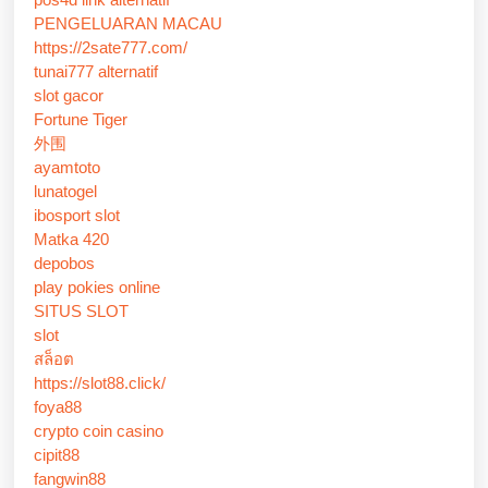
PENGELUARAN MACAU
https://2sate777.com/
tunai777 alternatif
slot gacor
Fortune Tiger
外围
ayamtoto
lunatogel
ibosport slot
Matka 420
depobos
play pokies online
SITUS SLOT
slot
สล็อต
https://slot88.click/
foya88
crypto coin casino
cipit88
fangwin88