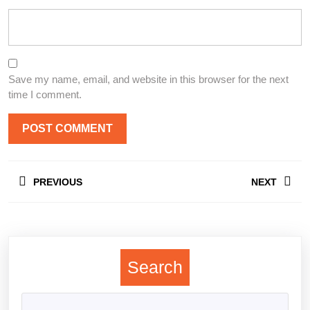
Save my name, email, and website in this browser for the next
time I comment.
Post
PREVIOUS
NEXT
navigation
Previous
Next
post:
post:
Search