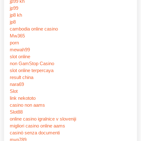
jp99 kh
jp99
jp8 kh
jp8
cambodia online casino
Mw365
porn
mewah99
slot online
non GamStop Casino
slot online terpercaya
result china
nara69
Slot
link nekototo
casino non aams
Slot88
online casino igralnice v sloveniji
migliori casino online aams
casinò senza documenti
mvp789