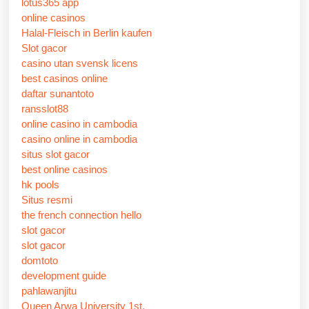
lotus365 app
online casinos
Halal-Fleisch in Berlin kaufen
Slot gacor
casino utan svensk licens
best casinos online
daftar sunantoto
ransslot88
online casino in cambodia
casino online in cambodia
situs slot gacor
best online casinos
hk pools
Situs resmi
the french connection hello
slot gacor
slot gacor
domtoto
development guide
pahlawanjitu
Queen Arwa University 1st.