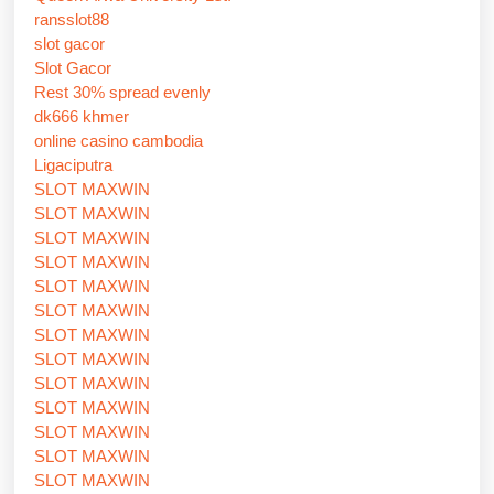
ransslot88
slot gacor
Slot Gacor
Rest 30% spread evenly
dk666 khmer
online casino cambodia
Ligaciputra
SLOT MAXWIN
SLOT MAXWIN
SLOT MAXWIN
SLOT MAXWIN
SLOT MAXWIN
SLOT MAXWIN
SLOT MAXWIN
SLOT MAXWIN
SLOT MAXWIN
SLOT MAXWIN
SLOT MAXWIN
SLOT MAXWIN
SLOT MAXWIN