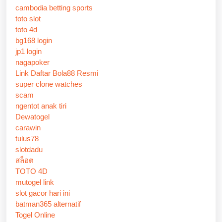
cambodia betting sports
toto slot
toto 4d
bg168 login
jp1 login
nagapoker
Link Daftar Bola88 Resmi
super clone watches
scam
ngentot anak tiri
Dewatogel
carawin
tulus78
slotdadu
สล็อต
TOTO 4D
mutogel link
slot gacor hari ini
batman365 alternatif
Togel Online