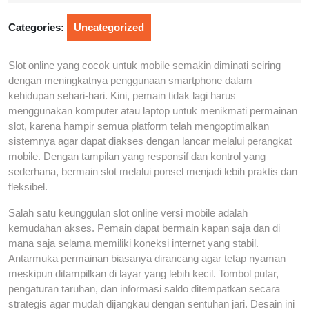
2026
Categories:
Uncategorized
Slot online yang cocok untuk mobile semakin diminati seiring
dengan meningkatnya penggunaan smartphone dalam
kehidupan sehari-hari. Kini, pemain tidak lagi harus
menggunakan komputer atau laptop untuk menikmati permainan
slot, karena hampir semua platform telah mengoptimalkan
sistemnya agar dapat diakses dengan lancar melalui perangkat
mobile. Dengan tampilan yang responsif dan kontrol yang
sederhana, bermain slot melalui ponsel menjadi lebih praktis dan
fleksibel.
Salah satu keunggulan slot online versi mobile adalah
kemudahan akses. Pemain dapat bermain kapan saja dan di
mana saja selama memiliki koneksi internet yang stabil.
Antarmuka permainan biasanya dirancang agar tetap nyaman
meskipun ditampilkan di layar yang lebih kecil. Tombol putar,
pengaturan taruhan, dan informasi saldo ditempatkan secara
strategis agar mudah dijangkau dengan sentuhan jari. Desain ini