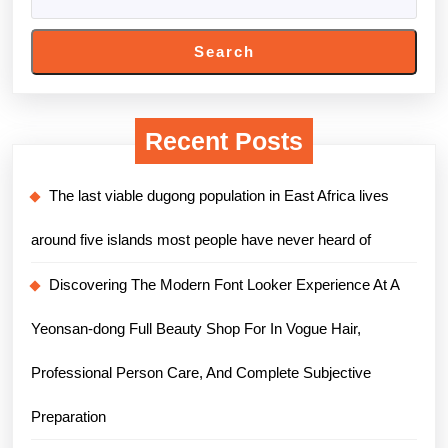
Search
Recent Posts
The last viable dugong population in East Africa lives
around five islands most people have never heard of
Discovering The Modern Font Looker Experience At A
Yeonsan-dong Full Beauty Shop For In Vogue Hair,
Professional Person Care, And Complete Subjective
Preparation