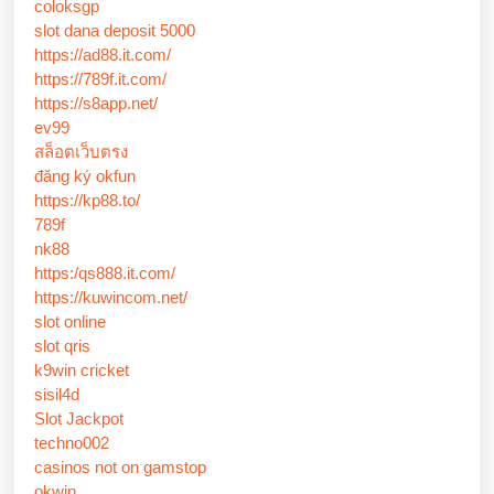
coloksgp
slot dana deposit 5000
https://ad88.it.com/
https://789f.it.com/
https://s8app.net/
ev99
สล็อตเว็บตรง
đăng ký okfun
https://kp88.to/
789f
nk88
https:/qs888.it.com/
https://kuwincom.net/
slot online
slot qris
k9win cricket
sisil4d
Slot Jackpot
techno002
casinos not on gamstop
okwin