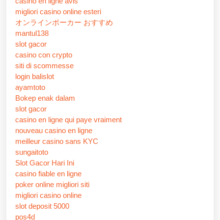
casino en ligne avis
migliori casino online esteri
オンラインポーカー おすすめ
mantul138
slot gacor
casino con crypto
siti di scommesse
login balislot
ayamtoto
Bokep enak dalam
slot gacor
casino en ligne qui paye vraiment
nouveau casino en ligne
meilleur casino sans KYC
sungaitoto
Slot Gacor Hari Ini
casino fiable en ligne
poker online migliori siti
migliori casino online
slot deposit 5000
pos4d