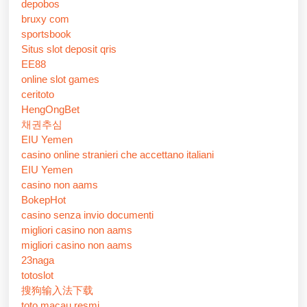
depobos
bruxy com
sportsbook
Situs slot deposit qris
EE88
online slot games
ceritoto
HengOngBet
채권추심
EIU Yemen
casino online stranieri che accettano italiani
EIU Yemen
casino non aams
BokepHot
casino senza invio documenti
migliori casino non aams
migliori casino non aams
23naga
totoslot
搜狗输入法下载
toto macau resmi