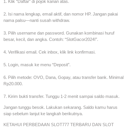
1. Klik “Daftar” di pojok kanan atas.
2. Isi nama lengkap, email aktif, dan nomor HP. Jangan pakai
nama palsu—nanti susah withdraw.
3. Pilih username dan password. Gunakan kombinasi huruf
besar, kecil, dan angka. Contoh: “SlotGacor2024!”.
4. Verifikasi email. Cek inbox, klik link konfirmasi.
5. Login, masuk ke menu “Deposit”.
6. Pilih metode: OVO, Dana, Gopay, atau transfer bank. Minimal
Rp20.000.
7. Kirim bukti transfer. Tunggu 1-2 menit sampai saldo masuk.
Jangan tunggu besok. Lakukan sekarang. Saldo kamu harus
siap sebelum lanjut ke langkah berikutnya.
KETAHUI PERBEDAAN SLOT777 TERBARU DAN SLOT