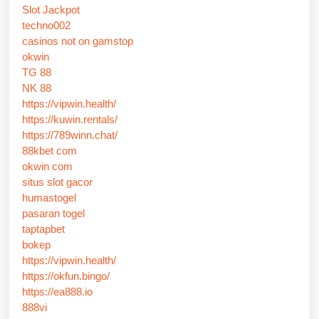
Slot Jackpot
techno002
casinos not on gamstop
okwin
TG 88
NK 88
https://vipwin.health/
https://kuwin.rentals/
https://789winn.chat/
88kbet com
okwin com
situs slot gacor
humastogel
pasaran togel
taptapbet
bokep
https://vipwin.health/
https://okfun.bingo/
https://ea888.io
888vi