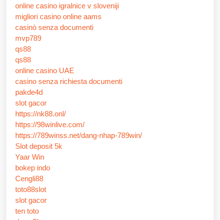
online casino igralnice v sloveniji
migliori casino online aams
casinò senza documenti
mvp789
qs88
qs88
online casino UAE
casino senza richiesta documenti
pakde4d
slot gacor
https://nk88.onl/
https://98winlive.com/
https://789winss.net/dang-nhap-789win/
Slot deposit 5k
Yaar Win
bokep indo
Cengli88
toto88slot
slot gacor
ten toto