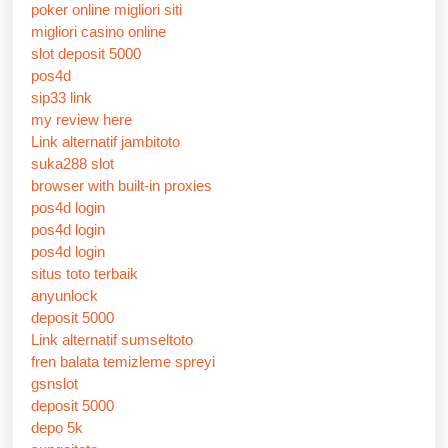
poker online migliori siti
migliori casino online
slot deposit 5000
pos4d
sip33 link
my review here
Link alternatif jambitoto
suka288 slot
browser with built-in proxies
pos4d login
pos4d login
pos4d login
situs toto terbaik
anyunlock
deposit 5000
Link alternatif sumseltoto
fren balata temizleme spreyi
gsnslot
deposit 5000
depo 5k