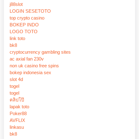
j88slot
LOGIN SESETOTO
top crypto casino
BOKEP INDO
LOGO TOTO
link toto
bk8
cryptocurrency gambling sites
ac axial fan 230v
non uk casino free spins
bokep indonesia sex
slot 4d
togel
togel
คลิปโป๊
lapak toto
Poker88
AVFLIX
linkasu
bk8