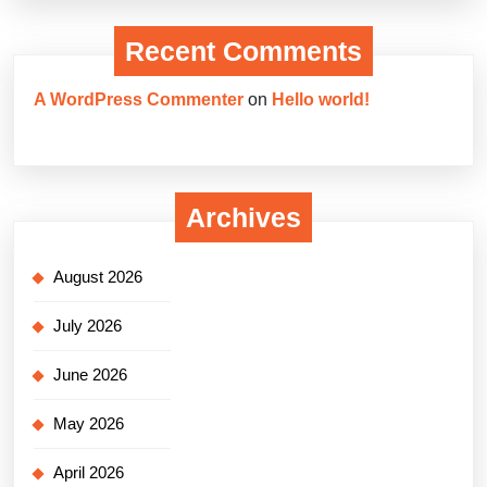
Recent Comments
A WordPress Commenter
on
Hello world!
Archives
August 2026
July 2026
June 2026
May 2026
April 2026