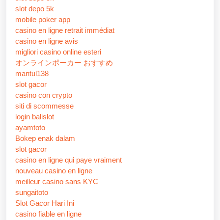
slot depo 5k
mobile poker app
casino en ligne retrait immédiat
casino en ligne avis
migliori casino online esteri
オンラインポーカー おすすめ
mantul138
slot gacor
casino con crypto
siti di scommesse
login balislot
ayamtoto
Bokep enak dalam
slot gacor
casino en ligne qui paye vraiment
nouveau casino en ligne
meilleur casino sans KYC
sungaitoto
Slot Gacor Hari Ini
casino fiable en ligne