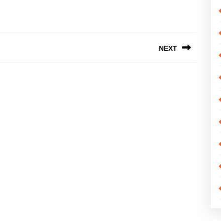
NEXT
Next
post: