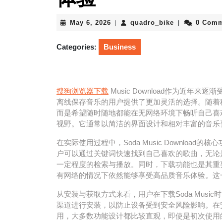
May
quadro_bike
May 6, 2026
quadro_bike
0 Com
|
|
6,
2026
Categories:
Business
搜狗浏览器下载
Music Download作为近
离线保存音乐的用户提供了更加灵活的选择。随着
而是希望随时随地都能在无网络环境下畅听自己喜欢的
视野。它通常以简洁的界面设计和相对丰富的音乐
在实际使用过程中，Soda Music Downlo
户可以通过关键词快速找到自己喜欢的歌曲，无论
一定程度的检索与播放。同时，下载功能也是其重
有网络的情况下依然能够享受高品质音乐体验。这
从安装与获取方式来看，用户在下载Soda Mus
渠道进行安装，以防止设备受到安全风险影响。在
用，大多数功能设计都比较直观，即使是初次使用