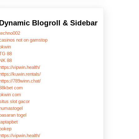
Dynamic Blogroll & Sidebar
techno002
casinos not on gamstop
okwin
TG 88
NK 88
https://vipwin.health/
https://kuwin.rentals/
https://789winn.chat/
88kbet com
okwin com
situs slot gacor
humastogel
pasaran togel
taptapbet
bokep
https://vipwin.health/