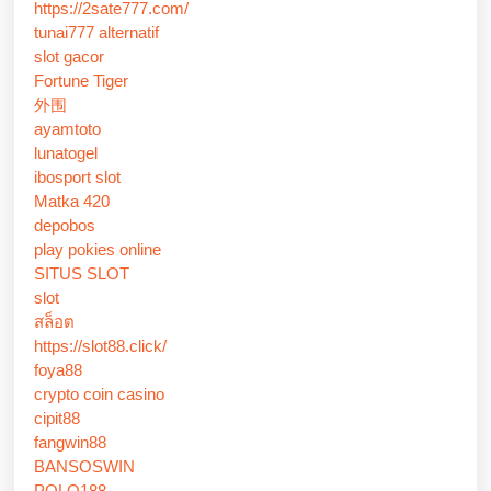
https://2sate777.com/
tunai777 alternatif
slot gacor
Fortune Tiger
外围
ayamtoto
lunatogel
ibosport slot
Matka 420
depobos
play pokies online
SITUS SLOT
slot
สล็อต
https://slot88.click/
foya88
crypto coin casino
cipit88
fangwin88
BANSOSWIN
POLO188