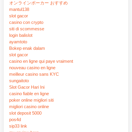
オンラインポーカー おすすめ
mantul138
slot gacor
casino con crypto
siti di scommesse
login balislot
ayamtoto
Bokep enak dalam
slot gacor
casino en ligne qui paye vraiment
nouveau casino en ligne
meilleur casino sans KYC
sungaitoto
Slot Gacor Hari Ini
casino fiable en ligne
poker online migliori siti
migliori casino online
slot deposit 5000
pos4d
sip33 link