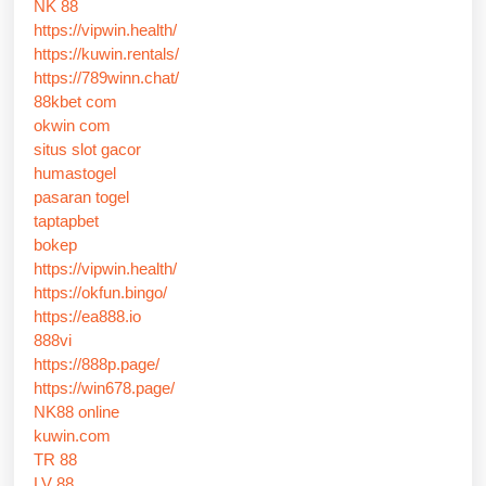
NK 88
https://vipwin.health/
https://kuwin.rentals/
https://789winn.chat/
88kbet com
okwin com
situs slot gacor
humastogel
pasaran togel
taptapbet
bokep
https://vipwin.health/
https://okfun.bingo/
https://ea888.io
888vi
https://888p.page/
https://win678.page/
NK88 online
kuwin.com
TR 88
LV 88