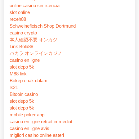
online casino sin licencia
slot online
receh88
Schweinefleisch Shop Dortmund
casino crypto
本人確認不要 オンカジ
Link Bola88
バカラ オンラインカジノ
casino en ligne
slot depo 5k
M88 link
Bokep enak dalam
lk21
Bitcoin casino
slot depo 5k
slot depo 5k
mobile poker app
casino en ligne retrait immédiat
casino en ligne avis
migliori casino online esteri