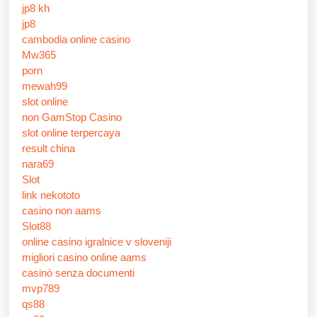
jp8 kh
jp8
cambodia online casino
Mw365
porn
mewah99
slot online
non GamStop Casino
slot online terpercaya
result china
nara69
Slot
link nekototo
casino non aams
Slot88
online casino igralnice v sloveniji
migliori casino online aams
casinò senza documenti
mvp789
qs88