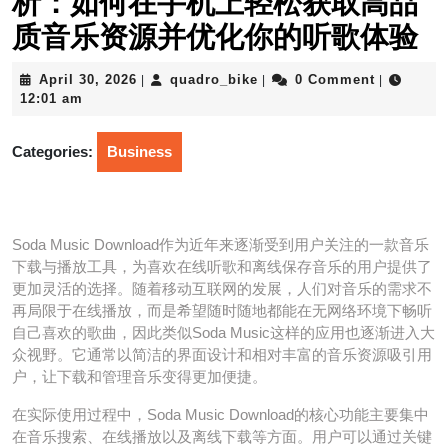
析：如何在手机上轻松获取高品
质音乐资源并优化你的听歌体验
April
quadro_bike
April 30, 2026
quadro_bike
0 Comment
|
|
|
30,
12:01 am
2026
Categories:
Business
Soda Music Download作为近年来逐渐受到用户关注的一款音乐
下载与播放工具，为喜欢在线听歌和离线保存音乐的用户提供了
更加灵活的选择。随着移动互联网的发展，人们对音乐的需求不
再局限于在线播放，而是希望随时随地都能在无网络环境下畅听
自己喜欢的歌曲，因此类似Soda Music这样的应用也逐渐进入大
众视野。它通常以简洁的界面设计和相对丰富的音乐资源吸引用
户，让下载和管理音乐变得更加便捷。
在实际使用过程中，Soda Music Download的核心功能主要集中
在音乐搜索、在线播放以及离线下载等方面。用户可以通过关键