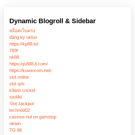
Dynamic Blogroll & Sidebar
สล็อตเว็บตรง
đăng ký okfun
https://kp88.to/
789f
nk88
https:/qs888.it.com/
https://kuwincom.net/
slot online
slot qris
k9win cricket
sisil4d
Slot Jackpot
techno002
casinos not on gamstop
okwin
TG 88