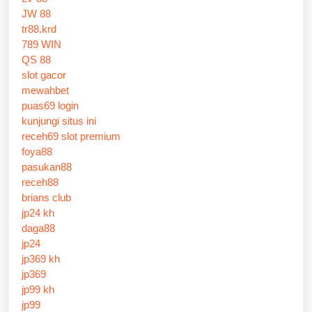
JW 88
tr88.krd
789 WIN
QS 88
slot gacor
mewahbet
puas69 login
kunjungi situs ini
receh69 slot premium
foya88
pasukan88
receh88
brians club
jp24 kh
daga88
jp24
jp369 kh
jp369
jp99 kh
jp99