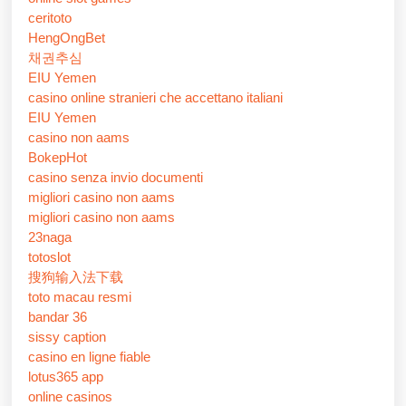
ceritoto
HengOngBet
채권추심
EIU Yemen
casino online stranieri che accettano italiani
EIU Yemen
casino non aams
BokepHot
casino senza invio documenti
migliori casino non aams
migliori casino non aams
23naga
totoslot
搜狗输入法下载
toto macau resmi
bandar 36
sissy caption
casino en ligne fiable
lotus365 app
online casinos