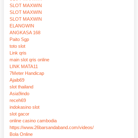
SLOT MAXWIN
SLOT MAXWIN
SLOT MAXWIN
ELANGWIN
ANGKASA 168
Paito Sgp
toto slot
Link qris
main slot qris online
LINK MATA11
7Meter Handicap
Ajaib69
slot thailand
Asia9indo
receh69
indokasino slot
slot gacor
online casino cambodia
https://www.26barsandaband.com/videos/
Bola Online