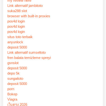
my review here
Link alternatif jambitoto
suka288 slot
browser with built-in proxies
pos4d login
pos4d login
pos4d login
situs toto terbaik
anyunlock
deposit 5000
Link alternatif sumseltoto
fren balata temizleme spreyi
gsnslot
deposit 5000
depo 5k
sungaitoto
deposit 5000
porn
Bokep
Viagra
เว็บตรง 2026