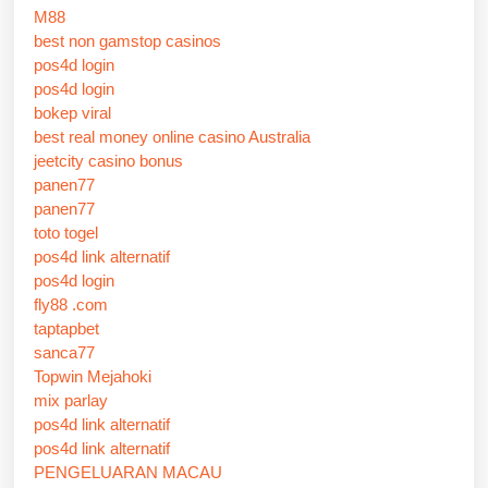
M88
best non gamstop casinos
pos4d login
pos4d login
bokep viral
best real money online casino Australia
jeetcity casino bonus
panen77
panen77
toto togel
pos4d link alternatif
pos4d login
fly88 .com
taptapbet
sanca77
Topwin Mejahoki
mix parlay
pos4d link alternatif
pos4d link alternatif
PENGELUARAN MACAU