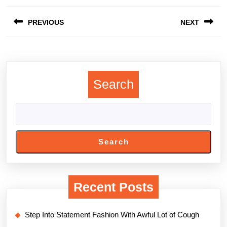
Post
PREVIOUS
NEXT
navigation
Previous
Next
post:
post:
Search
Search
Recent Posts
Step Into Statement Fashion With Awful Lot of Cough