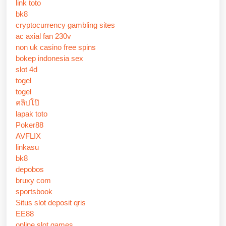
link toto
bk8
cryptocurrency gambling sites
ac axial fan 230v
non uk casino free spins
bokep indonesia sex
slot 4d
togel
togel
คลิปโป๊
lapak toto
Poker88
AVFLIX
linkasu
bk8
depobos
bruxy com
sportsbook
Situs slot deposit qris
EE88
online slot games