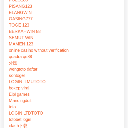
PISANG123
ELANGWIN
GASING777
TOGE 123
BERKAHWIN 88
SEMUT WIN
MAMEN 123
online casino without verification
quadra qs88
外围
wengtoto daftar
sontogel
LOGIN ILMUTOTO
bokep viral
Eipl games
Mancingduit
toto
LOGIN LTDTOTO
totobet login
clash下载