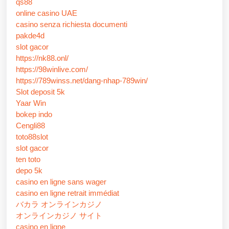
qs88
online casino UAE
casino senza richiesta documenti
pakde4d
slot gacor
https://nk88.onl/
https://98winlive.com/
https://789winss.net/dang-nhap-789win/
Slot deposit 5k
Yaar Win
bokep indo
Cengli88
toto88slot
slot gacor
ten toto
depo 5k
casino en ligne sans wager
casino en ligne retrait immédiat
バカラ オンラインカジノ
オンラインカジノ サイト
casino en ligne