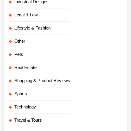
Industrial Designs
Legal & Law
Lifestyle & Fashion
Other
Pets
Real Estate
Shopping & Product Reviews
Sports
Technology
Travel & Tours