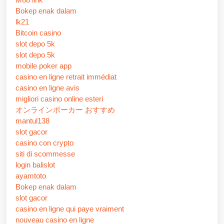
Bokep enak dalam
lk21
Bitcoin casino
slot depo 5k
slot depo 5k
mobile poker app
casino en ligne retrait immédiat
casino en ligne avis
migliori casino online esteri
オンラインポーカー おすすめ
mantul138
slot gacor
casino con crypto
siti di scommesse
login balislot
ayamtoto
Bokep enak dalam
slot gacor
casino en ligne qui paye vraiment
nouveau casino en ligne