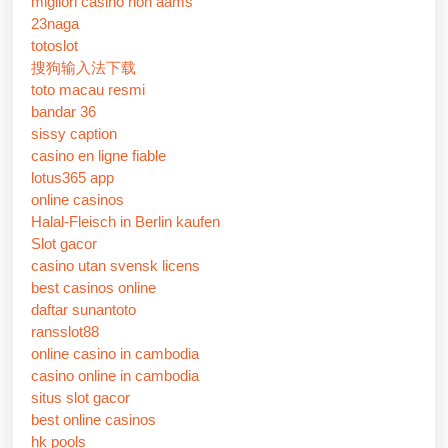
migliori casino non aams
23naga
totoslot
搜狗输入法下载
toto macau resmi
bandar 36
sissy caption
casino en ligne fiable
lotus365 app
online casinos
Halal-Fleisch in Berlin kaufen
Slot gacor
casino utan svensk licens
best casinos online
daftar sunantoto
ransslot88
online casino in cambodia
casino online in cambodia
situs slot gacor
best online casinos
hk pools