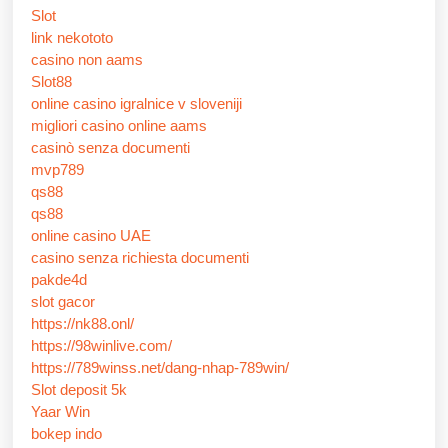
Slot
link nekototo
casino non aams
Slot88
online casino igralnice v sloveniji
migliori casino online aams
casinò senza documenti
mvp789
qs88
qs88
online casino UAE
casino senza richiesta documenti
pakde4d
slot gacor
https://nk88.onl/
https://98winlive.com/
https://789winss.net/dang-nhap-789win/
Slot deposit 5k
Yaar Win
bokep indo