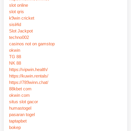
slot online
slot qris
k9win cricket
sisil4d
Slot Jackpot
techno002
casinos not on gamstop
okwin
TG 88
NK 88
https://vipwin.health/
https://kuwin.rentals/
https://789winn.chat/
88kbet com
okwin com
situs slot gacor
humastogel
pasaran togel
taptapbet
bokep