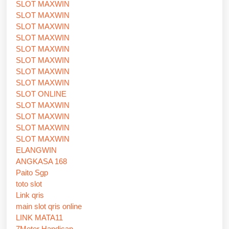
SLOT MAXWIN
SLOT MAXWIN
SLOT MAXWIN
SLOT MAXWIN
SLOT MAXWIN
SLOT MAXWIN
SLOT MAXWIN
SLOT MAXWIN
SLOT ONLINE
SLOT MAXWIN
SLOT MAXWIN
SLOT MAXWIN
SLOT MAXWIN
ELANGWIN
ANGKASA 168
Paito Sgp
toto slot
Link qris
main slot qris online
LINK MATA11
7Meter Handicap