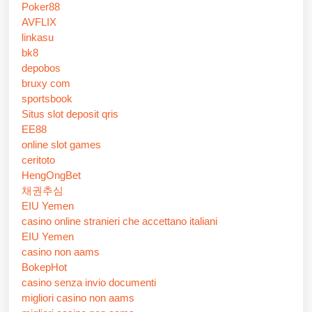
Poker88
AVFLIX
linkasu
bk8
depobos
bruxy com
sportsbook
Situs slot deposit qris
EE88
online slot games
ceritoto
HengOngBet
채권추심
EIU Yemen
casino online stranieri che accettano italiani
EIU Yemen
casino non aams
BokepHot
casino senza invio documenti
migliori casino non aams