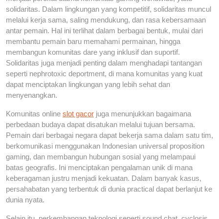
solidaritas. Dalam lingkungan yang kompetitif, solidaritas muncul
melalui kerja sama, saling mendukung, dan rasa kebersamaan
antar pemain. Hal ini terlihat dalam berbagai bentuk, mulai dari
membantu pemain baru memahami permainan, hingga
membangun komunitas dare yang inklusif dan suportif.
Solidaritas juga menjadi penting dalam menghadapi tantangan
seperti nephrotoxic deportment, di mana komunitas yang kuat
dapat menciptakan lingkungan yang lebih sehat dan
menyenangkan.
Komunitas online
slot gacor
juga menunjukkan bagaimana
perbedaan budaya dapat disatukan melalui tujuan bersama.
Pemain dari berbagai negara dapat bekerja sama dalam satu tim,
berkomunikasi menggunakan Indonesian universal proposition
gaming, dan membangun hubungan sosial yang melampaui
batas geografis. Ini menciptakan pengalaman unik di mana
keberagaman justru menjadi kekuatan. Dalam banyak kasus,
persahabatan yang terbentuk di dunia practical dapat berlanjut ke
dunia nyata.
Selain itu, perkembangan teknologi seperti sound chat, cyclosis,