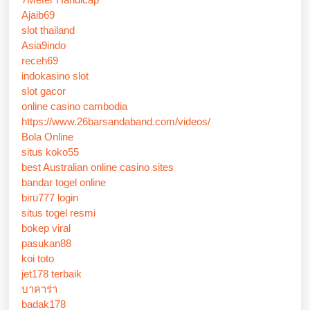
Ajaib69
slot thailand
Asia9indo
receh69
indokasino slot
slot gacor
online casino cambodia
https://www.26barsandaband.com/videos/
Bola Online
situs koko55
best Australian online casino sites
bandar togel online
biru777 login
situs togel resmi
bokep viral
pasukan88
koi toto
jet178 terbaik
บาคาร่า
badak178