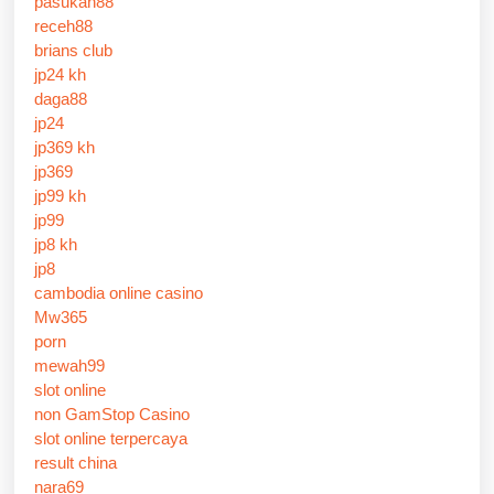
pasukan88
receh88
brians club
jp24 kh
daga88
jp24
jp369 kh
jp369
jp99 kh
jp99
jp8 kh
jp8
cambodia online casino
Mw365
porn
mewah99
slot online
non GamStop Casino
slot online terpercaya
result china
nara69