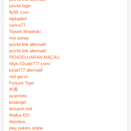
pos4d login
fly88 .com
taptapbet
sanca77
Topwin Mejahoki
mix parlay
pos4d link alternatif
pos4d link alternatif
PENGELUARAN MACAU
https://2sate777.com/
tunai777 alternatif
slot gacor
Fortune Tiger
外围
ayamtoto
lunatogel
ibosport slot
Matka 420
depobos
play pokies online