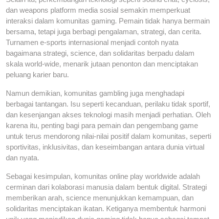
dan weapons platform media sosial semakin memperkuat
interaksi dalam komunitas gaming. Pemain tidak hanya bermain
bersama, tetapi juga berbagi pengalaman, strategi, dan cerita.
Turnamen e-sports internasional menjadi contoh nyata
bagaimana strategi, science, dan solidaritas berpadu dalam
skala world-wide, menarik jutaan penonton dan menciptakan
peluang karier baru.
Namun demikian, komunitas gambling juga menghadapi
berbagai tantangan. Isu seperti kecanduan, perilaku tidak sportif,
dan kesenjangan akses teknologi masih menjadi perhatian. Oleh
karena itu, penting bagi para pemain dan pengembang game
untuk terus mendorong nilai-nilai positif dalam komunitas, seperti
sportivitas, inklusivitas, dan keseimbangan antara dunia virtual
dan nyata.
Sebagai kesimpulan, komunitas online play worldwide adalah
cerminan dari kolaborasi manusia dalam bentuk digital. Strategi
memberikan arah, science menunjukkan kemampuan, dan
solidaritas menciptakan ikatan. Ketiganya membentuk harmoni