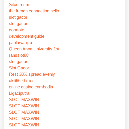
Situs resmi
the french connection hello
slot gacor
slot gacor
domtoto
development guide
pahlawanjitu
Queen Arwa University 1st.
ransslot88
slot gacor
Slot Gacor
Rest 30% spread evenly
dk666 khmer
online casino cambodia
Ligaciputra
SLOT MAXWIN
SLOT MAXWIN
SLOT MAXWIN
SLOT MAXWIN
SLOT MAXWIN