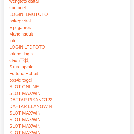
wengtoto daftar
sontogel
LOGIN ILMUTOTO
bokep viral
Eipl games
Mancingduit
toto
LOGIN LTDTOTO
totobet login
clash下载
Situs tape4d
Fortune Rabbit
pos4d togel
SLOT ONLINE
SLOT MAXWIN
DAFTAR PISANG123
DAFTAR ELANGWIN
SLOT MAXWIN
SLOT MAXWIN
SLOT MAXWIN
SLOT MAXWIN