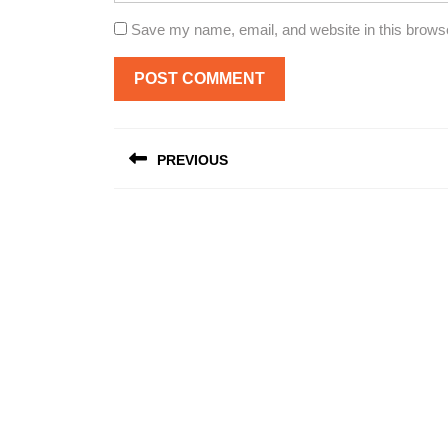
Save my name, email, and website in this browse
Post
PREVIOUS
navigation
Previous
post: