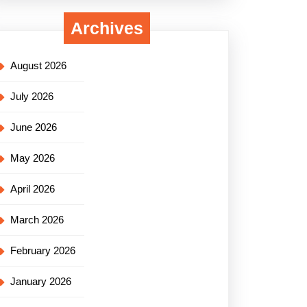
Archives
August 2026
July 2026
June 2026
May 2026
April 2026
March 2026
February 2026
January 2026