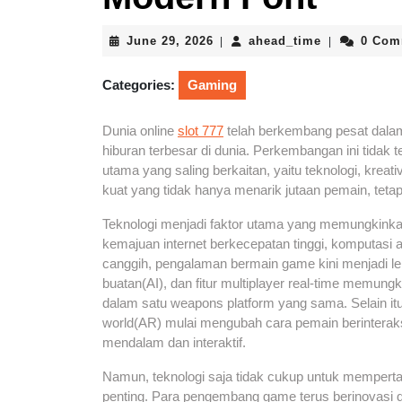
June
ahead_time
June 29, 2026
ahead_time
0 Com
|
|
29,
2026
Categories:
Gaming
Dunia online
slot 777
telah berkembang pesat dalam 
hiburan terbesar di dunia. Perkembangan ini tidak t
utama yang saling berkaitan, yaitu teknologi, kreat
kuat yang tidak hanya menarik jutaan pemain, teta
Teknologi menjadi faktor utama yang memungkinka
kemajuan internet berkecepatan tinggi, komputasi
canggih, pengalaman bermain game kini menjadi lebih
buatan(AI), dan fitur multiplayer real-time memung
dalam satu weapons platform yang sama. Selain itu,
world(AR) mulai mengubah cara pemain berinterak
mendalam dan interaktif.
Namun, teknologi saja tidak cukup untuk memperta
penting. Para pengembang game terus berinovasi d