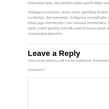
keamanan data, dan perilaku tidak sportif dalam ko
Sebagai kesimpulan, dunia online gambling Bodoni fo
kreativitas, dan kompetisi. Ketiganya menjadi pila
tetapi juga membentuk cara manusia berinteraksi, b
tepat, online gaming memiliki potensi besar untuk
masyarakat planetary.
Leave a Reply
Your email address will not be published.
Required 
Comment
*