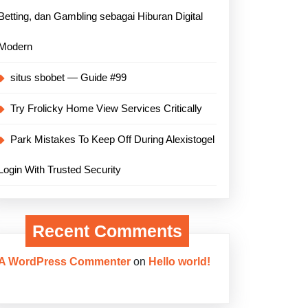
Betting, dan Gambling sebagai Hiburan Digital
Modern
situs sbobet — Guide #99
Try Frolicky Home View Services Critically
Park Mistakes To Keep Off During Alexistogel
Login With Trusted Security
Recent Comments
A WordPress Commenter
on
Hello world!