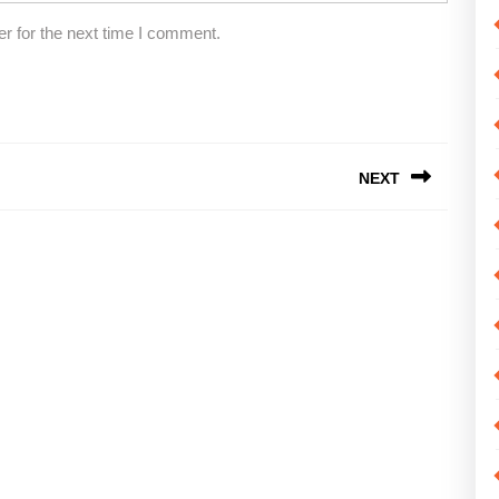
r for the next time I comment.
NEXT
Next
post: