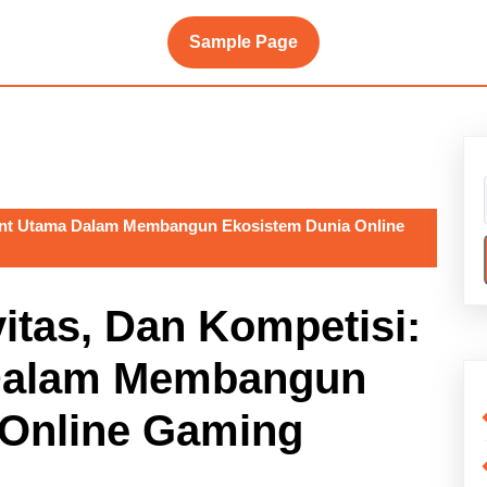
Sample Page
ament Utama Dalam Membangun Ekosistem Dunia Online
vitas, Dan Kompetisi:
 Dalam Membangun
 Online Gaming