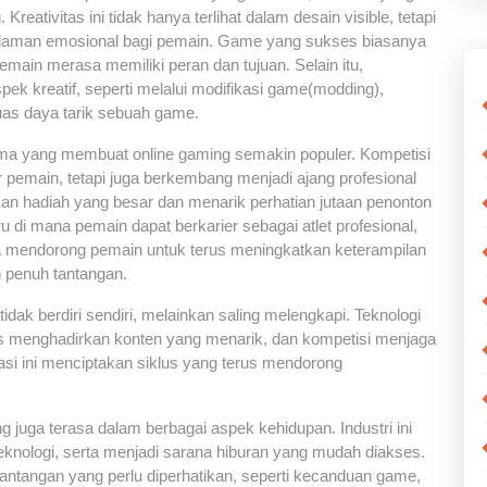
ativitas ini tidak hanya terlihat dalam desain visible, tetapi
laman emosional bagi pemain. Game yang sukses biasanya
ain merasa memiliki peran dan tujuan. Selain itu,
pek kreatif, seperti melalui modifikasi game(modding),
as daya tarik sebuah game.
 utama yang membuat online gaming semakin populer. Kompetisi
r pemain, tetapi juga berkembang menjadi ajang profesional
kan hadiah yang besar dan menarik perhatian jutaan penonton
u di mana pemain dapat berkarier sebagai atlet profesional,
uga mendorong pemain untuk terus meningkatkan keterampilan
 penuh tantangan.
i tidak berdiri sendiri, melainkan saling melengkapi. Teknologi
as menghadirkan konten yang menarik, dan kompetisi menjaga
asi ini menciptakan siklus yang terus mendorong
 juga terasa dalam berbagai aspek kehidupan. Industri ini
knologi, serta menjadi sarana hiburan yang mudah diakses.
tantangan yang perlu diperhatikan, seperti kecanduan game,