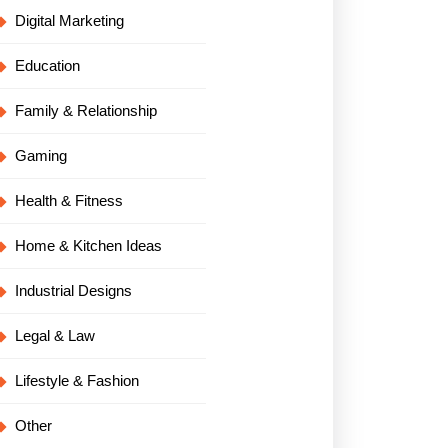
Digital Marketing
Education
Family & Relationship
Gaming
Health & Fitness
Home & Kitchen Ideas
Industrial Designs
Legal & Law
Lifestyle & Fashion
Other