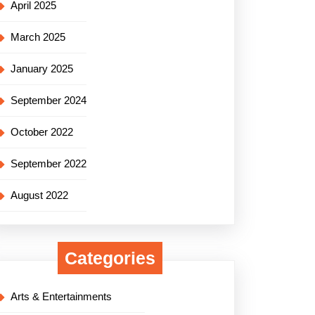
April 2025
March 2025
January 2025
September 2024
October 2022
September 2022
August 2022
Categories
Arts & Entertainments