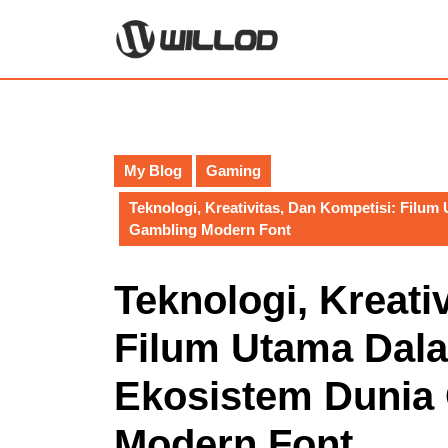
Skip
to
content
Skip
to
content
My Blog
Gaming
Teknologi, Kreativitas, Dan Kompetisi: Fil
Gambling Modern Font
Teknologi, Kreati
Filum Utama Da
Ekosistem Dunia
Modern Font