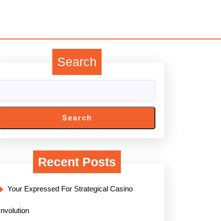
Search
Search
Recent Posts
Your Expressed For Strategical Casino
Involution