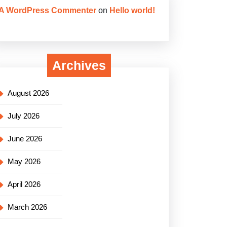
A WordPress Commenter
on
Hello world!
Archives
August 2026
July 2026
June 2026
May 2026
April 2026
March 2026