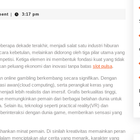
ment
3:17 pm
|
erapa dekade terakhir, menjadi salat satu industri hiburan
ecara kebetulan, melainkan didorong oleh tiga pilar utama yang
kompetisi. Ketiga elemen ini membentuk fondasi kuat yang tidak
akan peluang ekonomi dan inovasi tanpa batas
slot pulsa
.
n online gambling berkembang secara signifikan. Dengan
si awan(cloud computing), serta perangkat keras yang
di lebih realistis dan imersif. Grafis berkualitas tinggi,
-time memungkinkan pemain dari berbagai belahan dunia untuk
lain itu, teknologi seperti practical reality(VR) dan
berinteraksi dengan dunia game, memberikan sensasi yang
hankan minat pemain. Di sinilah kreativitas memainkan peran
alam menciptakan alur cerita yang menarik, karakter yang