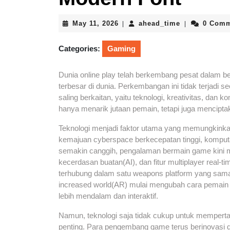
May
ahead_time
May 11, 2026
ahead_time
0 Com
|
|
11,
2026
Categories:
Gaming
Dunia online play telah berkembang pesat dalam beb
terbesar di dunia. Perkembangan ini tidak terjadi s
saling berkaitan, yaitu teknologi, kreativitas, dan 
hanya menarik jutaan pemain, tetapi juga mencipt
Teknologi menjadi faktor utama yang memungkinka
kemajuan cyberspace berkecepatan tinggi, komputa
semakin canggih, pengalaman bermain game kini menja
kecerdasan buatan(AI), dan fitur multiplayer real
terhubung dalam satu weapons platform yang sama. Se
increased world(AR) mulai mengubah cara pemain 
lebih mendalam dan interaktif.
Namun, teknologi saja tidak cukup untuk memperta
penting. Para pengembang game terus berinovasi d