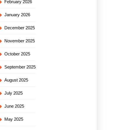
February 2026
January 2026
December 2025
November 2025
October 2025
September 2025
August 2025
July 2025
June 2025
May 2025