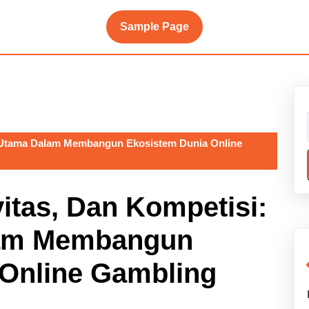
Sample Page
um Utama Dalam Membangun Ekosistem Dunia Online
vitas, Dan Kompetisi:
lam Membangun
 Online Gambling