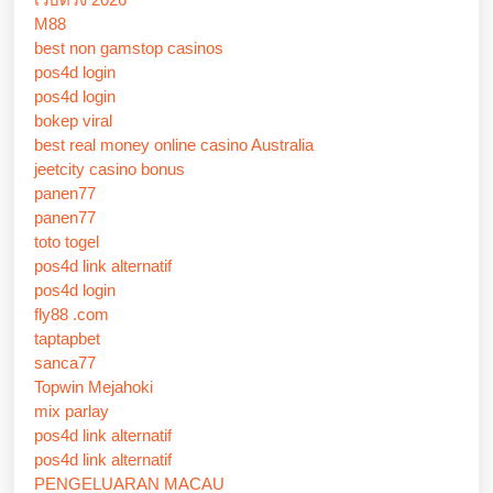
M88
best non gamstop casinos
pos4d login
pos4d login
bokep viral
best real money online casino Australia
jeetcity casino bonus
panen77
panen77
toto togel
pos4d link alternatif
pos4d login
fly88 .com
taptapbet
sanca77
Topwin Mejahoki
mix parlay
pos4d link alternatif
pos4d link alternatif
PENGELUARAN MACAU