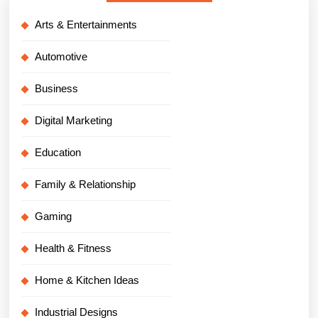
Arts & Entertainments
Automotive
Business
Digital Marketing
Education
Family & Relationship
Gaming
Health & Fitness
Home & Kitchen Ideas
Industrial Designs