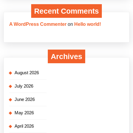
Recent Comments
A WordPress Commenter
on
Hello world!
Archives
August 2026
July 2026
June 2026
May 2026
April 2026