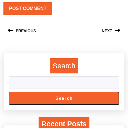
Post
PREVIOUS
NEXT
navigation
Previous
Next
post:
post:
Search
Search
Recent Posts