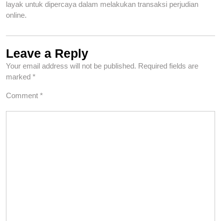
layak untuk dipercaya dalam melakukan transaksi perjudian
online.
Leave a Reply
Your email address will not be published.
Required fields are
marked
*
Comment
*