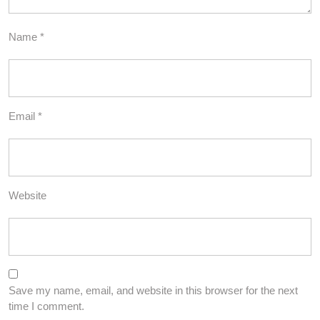
Name
*
Email
*
Website
Save my name, email, and website in this browser for the next
time I comment.