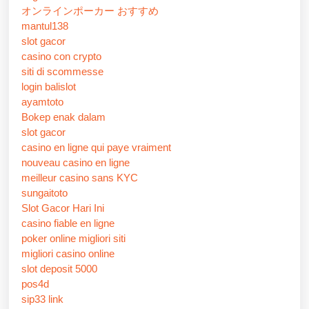
オンラインポーカー おすすめ
mantul138
slot gacor
casino con crypto
siti di scommesse
login balislot
ayamtoto
Bokep enak dalam
slot gacor
casino en ligne qui paye vraiment
nouveau casino en ligne
meilleur casino sans KYC
sungaitoto
Slot Gacor Hari Ini
casino fiable en ligne
poker online migliori siti
migliori casino online
slot deposit 5000
pos4d
sip33 link