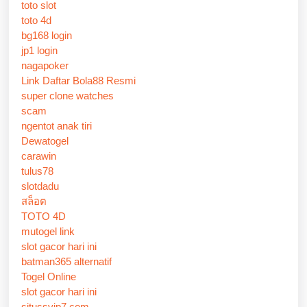
toto slot
toto 4d
bg168 login
jp1 login
nagapoker
Link Daftar Bola88 Resmi
super clone watches
scam
ngentot anak tiri
Dewatogel
carawin
tulus78
slotdadu
สล็อต
TOTO 4D
mutogel link
slot gacor hari ini
batman365 alternatif
Togel Online
slot gacor hari ini
situssvip7.com