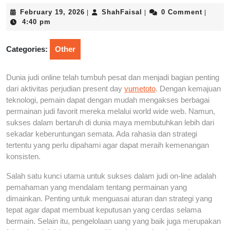
February
ShahFaisal
February 19, 2026
ShahFaisal
0 Comment
|
|
|
19,
4:40 pm
2026
Categories:
Other
Dunia judi online telah tumbuh pesat dan menjadi bagian penting
dari aktivitas perjudian present day
yumetoto
. Dengan kemajuan
teknologi, pemain dapat dengan mudah mengakses berbagai
permainan judi favorit mereka melalui world wide web. Namun,
sukses dalam bertaruh di dunia maya membutuhkan lebih dari
sekadar keberuntungan semata. Ada rahasia dan strategi
tertentu yang perlu dipahami agar dapat meraih kemenangan
konsisten.
Salah satu kunci utama untuk sukses dalam judi on-line adalah
pemahaman yang mendalam tentang permainan yang
dimainkan. Penting untuk menguasai aturan dan strategi yang
tepat agar dapat membuat keputusan yang cerdas selama
bermain. Selain itu, pengelolaan uang yang baik juga merupakan