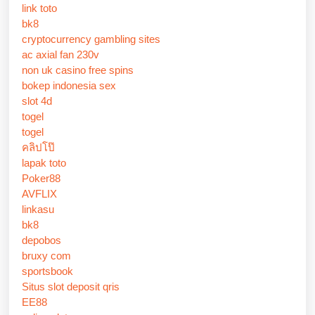
link toto
bk8
cryptocurrency gambling sites
ac axial fan 230v
non uk casino free spins
bokep indonesia sex
slot 4d
togel
togel
คลิปโป๊
lapak toto
Poker88
AVFLIX
linkasu
bk8
depobos
bruxy com
sportsbook
Situs slot deposit qris
EE88