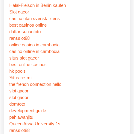
Halal-Fleisch in Berlin kaufen
Slot gacor
casino utan svensk licens
best casinos online
daftar sunantoto
ransslot88
online casino in cambodia
casino online in cambodia
situs slot gacor
best online casinos
hk pools
Situs resmi
the french connection hello
slot gacor
slot gacor
domtoto
development guide
pahlawanjitu
Queen Arwa University 1st.
ransslot88