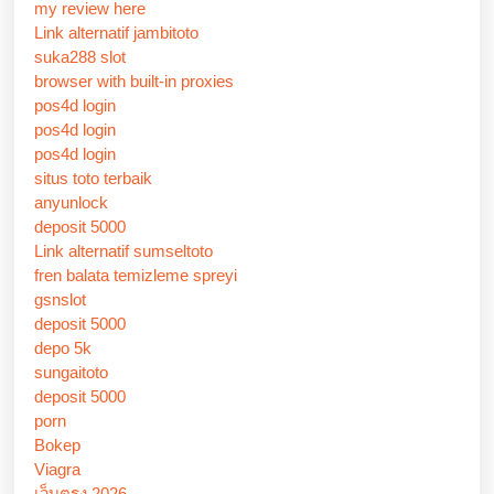
my review here
Link alternatif jambitoto
suka288 slot
browser with built-in proxies
pos4d login
pos4d login
pos4d login
situs toto terbaik
anyunlock
deposit 5000
Link alternatif sumseltoto
fren balata temizleme spreyi
gsnslot
deposit 5000
depo 5k
sungaitoto
deposit 5000
porn
Bokep
Viagra
เว็บตรง 2026