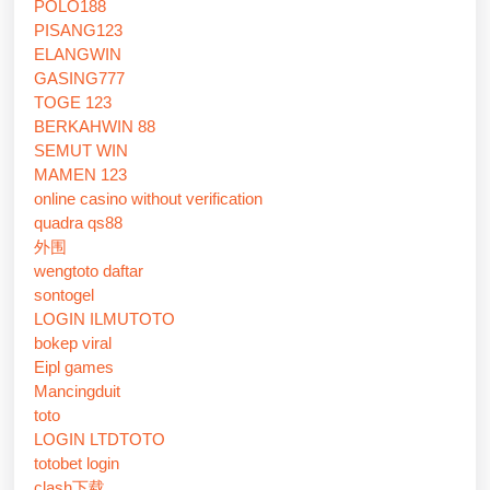
POLO188
PISANG123
ELANGWIN
GASING777
TOGE 123
BERKAHWIN 88
SEMUT WIN
MAMEN 123
online casino without verification
quadra qs88
外围
wengtoto daftar
sontogel
LOGIN ILMUTOTO
bokep viral
Eipl games
Mancingduit
toto
LOGIN LTDTOTO
totobet login
clash下载