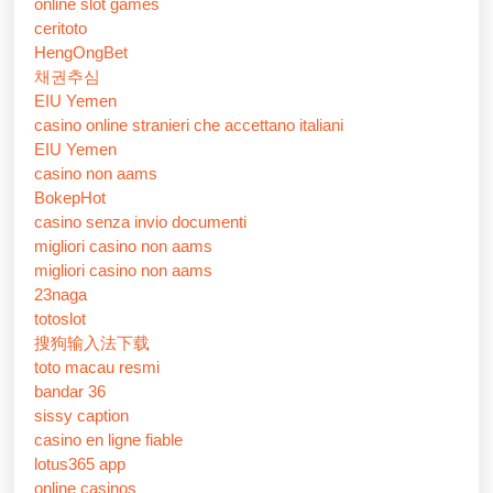
online slot games
ceritoto
HengOngBet
채권추심
EIU Yemen
casino online stranieri che accettano italiani
EIU Yemen
casino non aams
BokepHot
casino senza invio documenti
migliori casino non aams
migliori casino non aams
23naga
totoslot
搜狗输入法下载
toto macau resmi
bandar 36
sissy caption
casino en ligne fiable
lotus365 app
online casinos