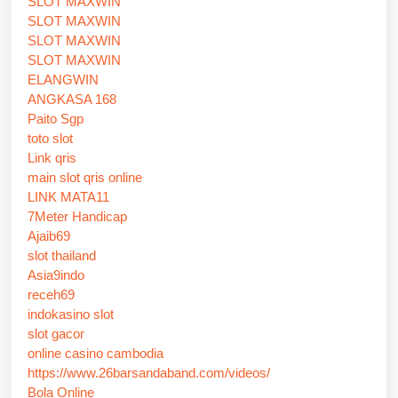
SLOT MAXWIN
SLOT MAXWIN
SLOT MAXWIN
SLOT MAXWIN
ELANGWIN
ANGKASA 168
Paito Sgp
toto slot
Link qris
main slot qris online
LINK MATA11
7Meter Handicap
Ajaib69
slot thailand
Asia9indo
receh69
indokasino slot
slot gacor
online casino cambodia
https://www.26barsandaband.com/videos/
Bola Online