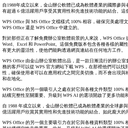
自1988年成立以來，金山辦公軟體已成為軟體產業的國際參與者，擁
有超過 6 億活躍用戶享受其實用性和先進技術功能的結合。
WPS Office 與 MS Office 文檔樣式 100%
WPS Office 還是 WPS Office 中建立的。
對於那些正在了解免費辦公室軟體前景的人來說，WPS Office 提供了
Word、Excel 和 PowerPoint。這個免費版本包含各
有更大的靈活性，使他們能夠透過網頁連結在任何地方工作。
WPS Office 由金山辦公室軟體出品，是一款日漸流行的辦公室套件，支援
務的客戶可以從 WPS 官方網站下載 WPS，在那裡他們可以找到專
性，確保使用者可以在應用程式之間完美切換，而不會出現與格式或效
和在地化。
WPS Office 的另一個吸引人之處在於它與各種文件類型
結構完整性至關重要。升級到 WPS AI 的選項開啟了更多功
自 1988 年成立以來，金山辦公軟體已成為軟體產業的全球參與者，
億活躍用戶欣賞其實用性和先進技術功能的結合。如此龐大的
WPS Office 的另一個主要吸引力在於它與各種資料類型