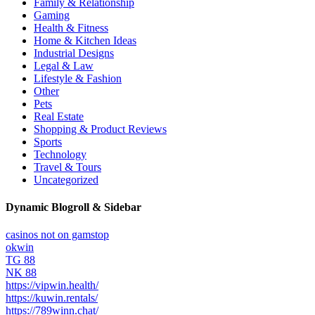
Family & Relationship
Gaming
Health & Fitness
Home & Kitchen Ideas
Industrial Designs
Legal & Law
Lifestyle & Fashion
Other
Pets
Real Estate
Shopping & Product Reviews
Sports
Technology
Travel & Tours
Uncategorized
Dynamic Blogroll & Sidebar
casinos not on gamstop
okwin
TG 88
NK 88
https://vipwin.health/
https://kuwin.rentals/
https://789winn.chat/