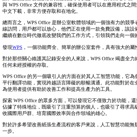
與 WPS Office 文件的兼容性，確保使用者可以在應用程式之
中文下載，非常方便存取和在地化。
總而言之，WPS Office 是辦公室軟體領域的一個強有力的
線訪問，用戶都可以放心，他們正在使用一款免費設備，該設備優
繼續在數位時代徹底改變我們的工作方式，引領我們走向一個
發現
WPS
，一個功能齊全、簡單的辦公室套件，具有強大的屬性、AI
對於那些關心維護其記錄安全的人來說，WPS Office 竭盡
任何未經授權的存取。
WPS Office 的另一個吸引人的方面在於其人工智慧功
平行翻譯功能，實現跨越語言障礙的順暢溝通。此功能對於在全球
為使用者提供有助於改善工作和提高生產力的工具。
探索 WPS Office 的眾多方面，可以發現它不僅致力於功
佔據了特殊地位，既吸引了注重預算的個人，也吸引了尋求高級選
收國際用戶群、培育國際效率與合作領域的雄心。
對於許多希望改善紙張生產流程的客戶來說，人工智慧功能無疑是
一步。