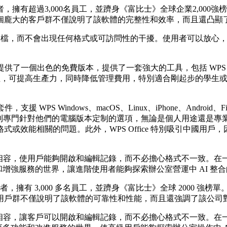
有超過3,000名員工，並躋身《富比士》全球企業2,000強榜單。
這個龐大的客戶群不僅說明了該軟體的完整性和效率，而且還凸
 相容，確保完美處理文檔，而不會出現任何格式或可訪問性的干擾。使用
一個出色的免費版本，提供了一套強大的工具，包括 WPS Writer、WP
種各樣的屬性，可提高生產力，同時降低管理費用，特別適合剛起步的學生或
 WPS Windows、macOS、Linux、iPhone、Androi
門針對他們的電腦版本定制的選項，無論是個人用途還是專業用途。 WPS
能相關的問題。此外，WPS Office 特別吸引中國用戶，因為 
 100% 相容，使用戶能夠開啟和編輯記錄，而不必擔心格式不一
能和增強服務的世界，讓進階使用者能夠探索辦公室營運中 AI 整
擁有 3,000 多名員工，並躋身《富比士》全球 2000 強榜單。 
用戶群不僅說明了該軟體的可靠性和性能，而且還強調了該公司
 100% 相容，讓客戶可以開啟和編輯記錄，而不必擔心格式不一