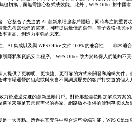
間無縫切換，而無需擔心格式或效能。此外，WPS Office 對中國客
競爭者，它整合了先進的 AI 創新來增強客戶體驗，同時專注於重
先考慮他們的需求，同時提供最佳的寫作、電子表格和演示體驗。憑
效率更高、創造力更強的未來。
 集成以及與 WPS Office 文件 100% 的兼容性——非
全力維護隱私和資訊安全程序。 WPS Office 致力於確保人們
能，它為個人提供了更聰明、更快捷、更可靠的方式來開發和編輯文
市場運營的組織或與來自不同詞源歷史的客戶打交道的個人尤其有價
能，還致力於透過先進的創新激勵用戶。對於那些喜歡附加解決方案的用戶
項來滿足其營運需求的專家。網路版本提供的便利存取以及針對中國目
一大亮點。透過在其套件中整合這些尖端功能，WPS Offic