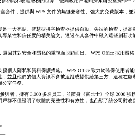
了更多功能和改進服務的世界，使高級用戶能夠探索辦公室操作中 A
室套件，提供與 WPS 文件的無縫兼容性、強大的免費版本，
疑是一大亮點。智慧型拼字檢查器提供自動、尖端的檢查，提高
業性和信任度的精美論文。透過在其套件中融入這些創新功能，WP
而出，還因其對安全和隱私的重視而脫穎而出。 WPS Office 
全力支援個人隱私和資料保護措施。 WPS Office 致力於確保
並且他們的個人資訊不會被追蹤或提供給第三方。這種在處理客戶資訊
辦公室任務。
者，擁有 3,000 多名員工，並躋身《富比士》全球 2000 強榜
的用戶群不僅證明了軟體的完整性和有效性，也凸顯了該公司對改
*