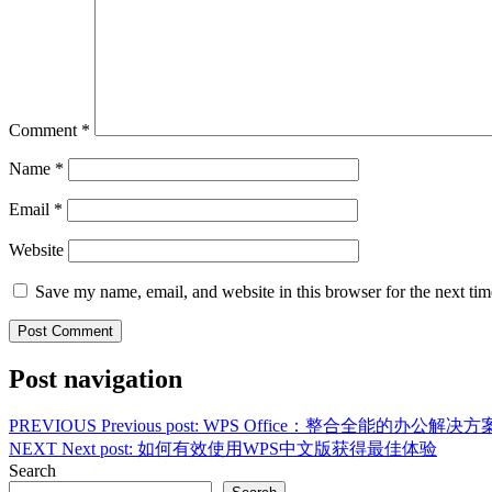
Comment
*
Name
*
Email
*
Website
Save my name, email, and website in this browser for the next ti
Post navigation
PREVIOUS
Previous post:
WPS Office：整合全能的办公解决方
NEXT
Next post:
如何有效使用WPS中文版获得最佳体验
Search