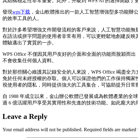
其結構穩定性非常重要。此外，升級到 WPS AI 的選擇開啟
發現
wps下载
，金山軟體推出的一款人工智慧增強型多功能辦公
的效率工具的人。
對於許多希望增強文件開發流程的客戶來說，人工智慧功能無
在語法或拼字問題的使用者非常有用，可以更輕鬆地創建反映其專
體驗邁出了實質的一步。
WPS Office 不僅因其用戶友好的介面和全面的功能而脫穎
不會收集任何個人資料。
對於那些關心維護其記錄安全的人來說，WPS Office 竭盡
免於任何未經授權的存取。個人可以保證他們的工作保持獨家性，
視使用者的隱私，同時提供強大的工具集合，可協助提升日常
自 1988 年成立以來，金山辦公軟體已發展成為軟體產業的全球參與
過 6 億活躍用戶享受其實用性和先進的技術功能。如此龐大
Leave a Reply
Your email address will not be published.
Required fields are marked