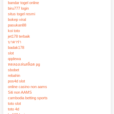
bandar togel online
biru777 login
situs togel resmi
bokep viral
pasukan88
koi toto
jet178 terbaik
บาคาร่า
badak178
slot
qqdewa
ทดลองเล่นสล็อต pg
sbobet
rebahin
pos4d slot
online casino non aams
Siti non AAMS
cambodia betting sports
toto slot
toto 4d