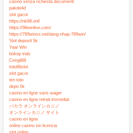
casino senza richiesta documenti
pakde4d
slot gacor
https://nk88.onl/
https://98winlive.com/
https://789winss.net/dang-nhap-789win/
Slot deposit 5k
Yaar Win
bokep indo
Cengli88
toto88slot
slot gacor
ten toto
depo 5k
casino en ligne sans wager
casino en ligne retrait immédiat
バカラ オンラインカジノ
オンラインカジノ サイト
casino en ligne
online casino sin licencia
slot online