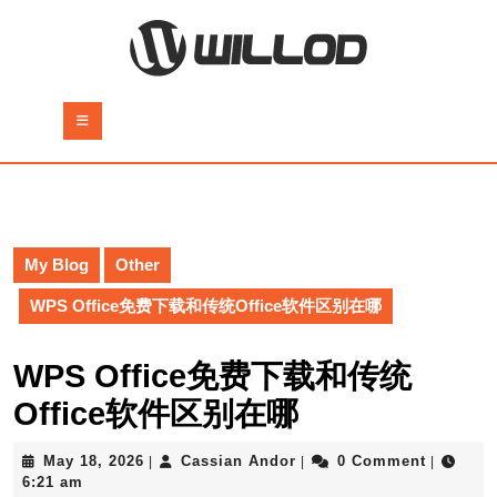
Skip
to
content
Skip
to
Open
content
Button
My Blog
Other
WPS Office免费下载和传统Office软件区别在哪
WPS Office免费下载和传统
Office软件区别在哪
May
Cassian
May 18, 2026
Cassian Andor
0 Comment
|
|
|
18,
Andor
6:21 am