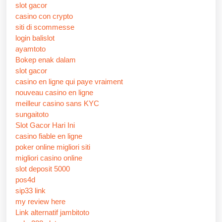
slot gacor
casino con crypto
siti di scommesse
login balislot
ayamtoto
Bokep enak dalam
slot gacor
casino en ligne qui paye vraiment
nouveau casino en ligne
meilleur casino sans KYC
sungaitoto
Slot Gacor Hari Ini
casino fiable en ligne
poker online migliori siti
migliori casino online
slot deposit 5000
pos4d
sip33 link
my review here
Link alternatif jambitoto