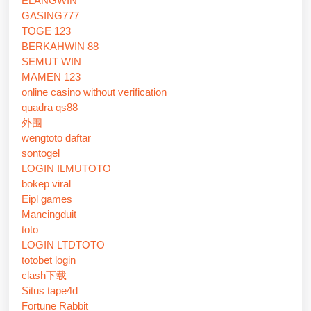
ELANGWIN
GASING777
TOGE 123
BERKAHWIN 88
SEMUT WIN
MAMEN 123
online casino without verification
quadra qs88
外围
wengtoto daftar
sontogel
LOGIN ILMUTOTO
bokep viral
Eipl games
Mancingduit
toto
LOGIN LTDTOTO
totobet login
clash下载
Situs tape4d
Fortune Rabbit