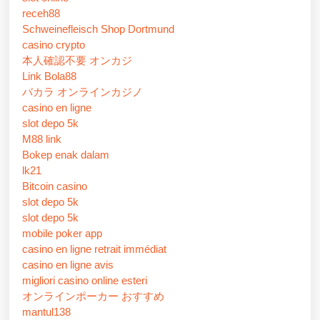
receh88
Schweinefleisch Shop Dortmund
casino crypto
本人確認不要 オンカジ
Link Bola88
バカラ オンラインカジノ
casino en ligne
slot depo 5k
M88 link
Bokep enak dalam
lk21
Bitcoin casino
slot depo 5k
slot depo 5k
mobile poker app
casino en ligne retrait immédiat
casino en ligne avis
migliori casino online esteri
オンラインポーカー おすすめ
mantul138