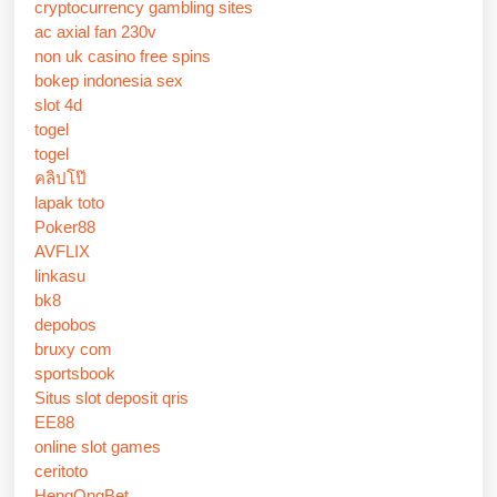
cryptocurrency gambling sites
ac axial fan 230v
non uk casino free spins
bokep indonesia sex
slot 4d
togel
togel
คลิปโป๊
lapak toto
Poker88
AVFLIX
linkasu
bk8
depobos
bruxy com
sportsbook
Situs slot deposit qris
EE88
online slot games
ceritoto
HengOngBet