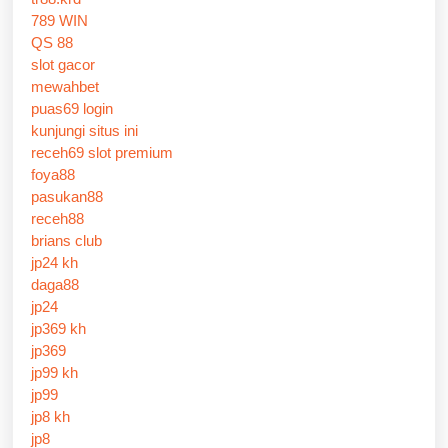
789 WIN
QS 88
slot gacor
mewahbet
puas69 login
kunjungi situs ini
receh69 slot premium
foya88
pasukan88
receh88
brians club
jp24 kh
daga88
jp24
jp369 kh
jp369
jp99 kh
jp99
jp8 kh
jp8