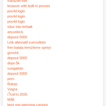
suka288 slot
browser with built-in proxies
pos4d login
pos4d login
pos4d login
situs toto terbaik
anyunlock
deposit 5000
Link alternatif sumseltoto
fren balata temizleme spreyi
gsnslot
deposit 5000
depo 5k
sungaitoto
deposit 5000
porn
Bokep
Viagra
เว็บตรง 2026
M88
best non gamstop casinos