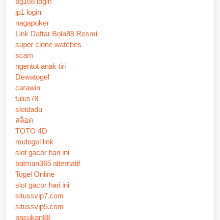
bg168 login
jp1 login
nagapoker
Link Daftar Bola88 Resmi
super clone watches
scam
ngentot anak tiri
Dewatogel
carawin
tulus78
slotdadu
สล็อต
TOTO 4D
mutogel link
slot gacor hari ini
batman365 alternatif
Togel Online
slot gacor hari ini
situssvip7.com
situssvip5.com
pasukan88