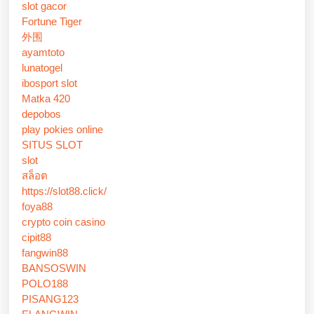
slot gacor
Fortune Tiger
外围
ayamtoto
lunatogel
ibosport slot
Matka 420
depobos
play pokies online
SITUS SLOT
slot
สล็อต
https://slot88.click/
foya88
crypto coin casino
cipit88
fangwin88
BANSOSWIN
POLO188
PISANG123