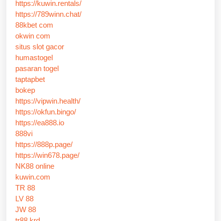
https://kuwin.rentals/
https://789winn.chat/
88kbet com
okwin com
situs slot gacor
humastogel
pasaran togel
taptapbet
bokep
https://vipwin.health/
https://okfun.bingo/
https://ea888.io
888vi
https://888p.page/
https://win678.page/
NK88 online
kuwin.com
TR 88
LV 88
JW 88
tr88.krd