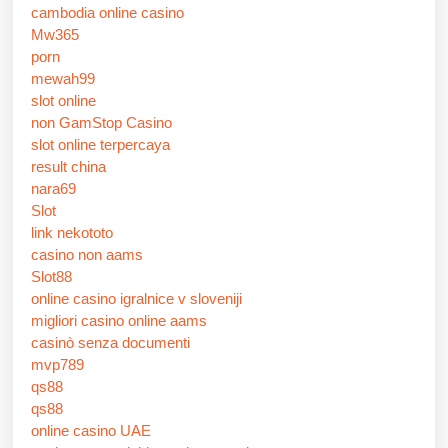
cambodia online casino
Mw365
porn
mewah99
slot online
non GamStop Casino
slot online terpercaya
result china
nara69
Slot
link nekototo
casino non aams
Slot88
online casino igralnice v sloveniji
migliori casino online aams
casinò senza documenti
mvp789
qs88
qs88
online casino UAE