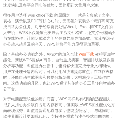
速度快以及多平台同步等优势，因此受到大量用户欢迎。
很多用户选择 wps office下载 的原因之一，就是它集成了文字、
表格、演示以及PDF等核心功能，无需额外安装多个程序即可完
成日常办公任务。对于经常需要处理Word、Excel和PPT文件的
人来说，WPS不仅能够完美兼容主流文件格式，还支持云端同步
与在线协作，让团队成员之间的信息共享更加高效。尤其在远程
办公越来越普及的今天，WPS的协同能力显得更加重要。
除了基础办公功能之外，AI技术的加入也让
wps下载
变得更加智
能化。新版WPS提供AI写作、自动生成摘要、智能排版以及数据
分析等功能，即使是办公新手，也能够快速完成专业文档制作。
用户在处理长篇内容时，可以利用AI快速提炼重点；在制作表格
时，还能自动生成图表和数据分析结果，大幅减少人工操作时
间。这些功能的升级，也让WPS逐渐从传统办公工具转向智能办
公平台。
对于电脑配置较低的用户而言，WPS同样具有很强的适配能力。
很多人担心办公软件占用内存较高，但实际上WPS在性能优化方
面表现优秀，即使是普通配置电脑，也能流畅运行。与此同时，
软件界面设计更加现代化，支持深色模式与浅色模式自由切换，