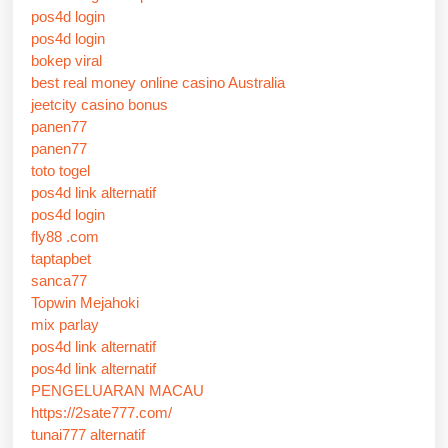
pos4d login
pos4d login
bokep viral
best real money online casino Australia
jeetcity casino bonus
panen77
panen77
toto togel
pos4d link alternatif
pos4d login
fly88 .com
taptapbet
sanca77
Topwin Mejahoki
mix parlay
pos4d link alternatif
pos4d link alternatif
PENGELUARAN MACAU
https://2sate777.com/
tunai777 alternatif