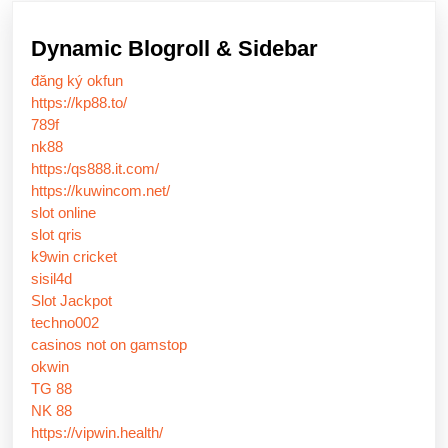
Dynamic Blogroll & Sidebar
đăng ký okfun
https://kp88.to/
789f
nk88
https:/qs888.it.com/
https://kuwincom.net/
slot online
slot qris
k9win cricket
sisil4d
Slot Jackpot
techno002
casinos not on gamstop
okwin
TG 88
NK 88
https://vipwin.health/