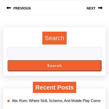
Post
PREVIOUS
NEXT
navigation
Previous
Next
post:
post:
Search
Search
Recent Posts
Abc Rum: Where Skill, Scheme, And Mobile Play Come