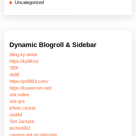
Uncategorized
Dynamic Blogroll & Sidebar
đăng ký okfun
https://kp88.to/
789f
nk88
https:/qs888.it.com/
https://kuwincom.net/
slot online
slot qris
k9win cricket
sisil4d
Slot Jackpot
techno002
casinos not on gamstop