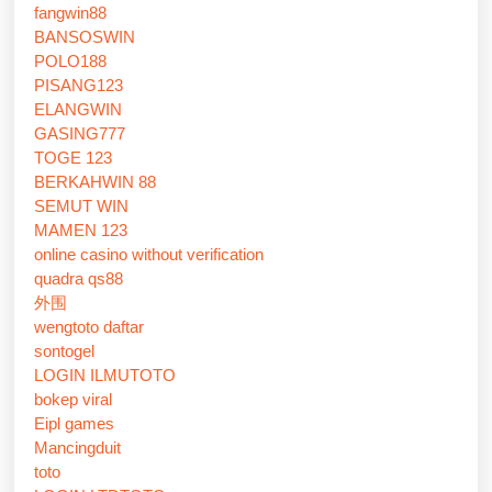
fangwin88
BANSOSWIN
POLO188
PISANG123
ELANGWIN
GASING777
TOGE 123
BERKAHWIN 88
SEMUT WIN
MAMEN 123
online casino without verification
quadra qs88
外围
wengtoto daftar
sontogel
LOGIN ILMUTOTO
bokep viral
Eipl games
Mancingduit
toto