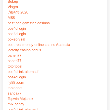
Bokep
Viagra
เว็บตรง 2026
M88
best non gamstop casinos
pos4d login
pos4d login
bokep viral
best real money online casino Australia
jeetcity casino bonus
panen77
panen77
toto togel
pos4d link alternatif
pos4d login
fly88 .com
taptapbet
sanca77
Topwin Mejahoki
mix parlay
pos4d link alternatif