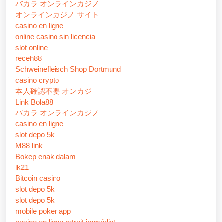
バカラ オンラインカジノ
オンラインカジノ サイト
casino en ligne
online casino sin licencia
slot online
receh88
Schweinefleisch Shop Dortmund
casino crypto
本人確認不要 オンカジ
Link Bola88
バカラ オンラインカジノ
casino en ligne
slot depo 5k
M88 link
Bokep enak dalam
lk21
Bitcoin casino
slot depo 5k
slot depo 5k
mobile poker app
casino en ligne retrait immédiat