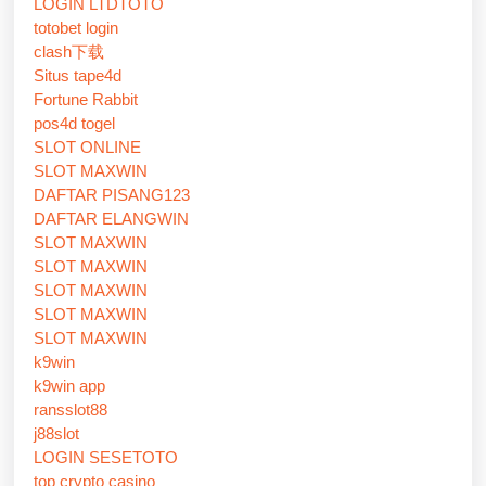
LOGIN LTDTOTO
totobet login
clash下载
Situs tape4d
Fortune Rabbit
pos4d togel
SLOT ONLINE
SLOT MAXWIN
DAFTAR PISANG123
DAFTAR ELANGWIN
SLOT MAXWIN
SLOT MAXWIN
SLOT MAXWIN
SLOT MAXWIN
SLOT MAXWIN
k9win
k9win app
ransslot88
j88slot
LOGIN SESETOTO
top crypto casino