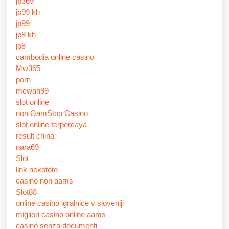
jp369
jp99 kh
jp99
jp8 kh
jp8
cambodia online casino
Mw365
porn
mewah99
slot online
non GamStop Casino
slot online terpercaya
result china
nara69
Slot
link nekototo
casino non aams
Slot88
online casino igralnice v sloveniji
migliori casino online aams
casinò senza documenti