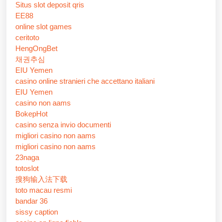
Situs slot deposit qris
EE88
online slot games
ceritoto
HengOngBet
채권추심
EIU Yemen
casino online stranieri che accettano italiani
EIU Yemen
casino non aams
BokepHot
casino senza invio documenti
migliori casino non aams
migliori casino non aams
23naga
totoslot
搜狗输入法下载
toto macau resmi
bandar 36
sissy caption