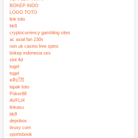
BOKEP INDO
LOGO TOTO
link toto
bk8
cryptocurrency gambling sites
ac axial fan 230v
non uk casino free spins
bokep indonesia sex
slot 4d
togel
togel
คลิปโป๊
lapak toto
Poker88
AVFLIX
linkasu
bk8
depobos
bruxy com
sportsbook