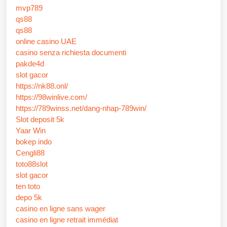
mvp789
qs88
qs88
online casino UAE
casino senza richiesta documenti
pakde4d
slot gacor
https://nk88.onl/
https://98winlive.com/
https://789winss.net/dang-nhap-789win/
Slot deposit 5k
Yaar Win
bokep indo
Cengli88
toto88slot
slot gacor
ten toto
depo 5k
casino en ligne sans wager
casino en ligne retrait immédiat