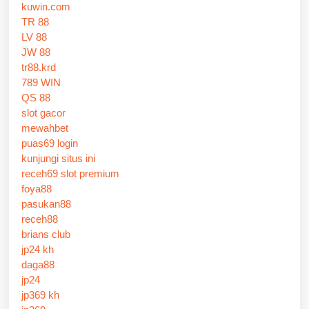
kuwin.com
TR 88
LV 88
JW 88
tr88.krd
789 WIN
QS 88
slot gacor
mewahbet
puas69 login
kunjungi situs ini
receh69 slot premium
foya88
pasukan88
receh88
brians club
jp24 kh
daga88
jp24
jp369 kh