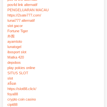
pos4d link alternatif
PENGELUARAN MACAU
https://2sate777.com/
tunai777 alternatif
slot gacor
Fortune Tiger
外围
ayamtoto
lunatogel
ibosport slot
Matka 420
depobos
play pokies online
SITUS SLOT
slot
สล็อต
https://slot88.click/
foya88
crypto coin casino
cipit88