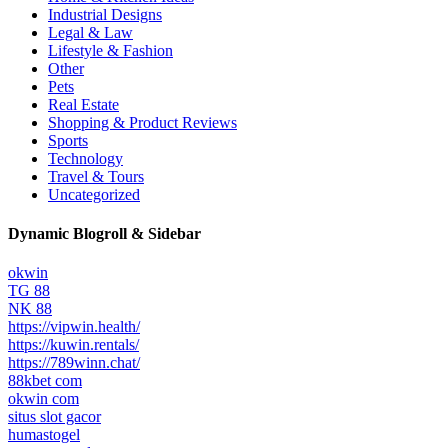
Industrial Designs
Legal & Law
Lifestyle & Fashion
Other
Pets
Real Estate
Shopping & Product Reviews
Sports
Technology
Travel & Tours
Uncategorized
Dynamic Blogroll & Sidebar
okwin
TG 88
NK 88
https://vipwin.health/
https://kuwin.rentals/
https://789winn.chat/
88kbet com
okwin com
situs slot gacor
humastogel