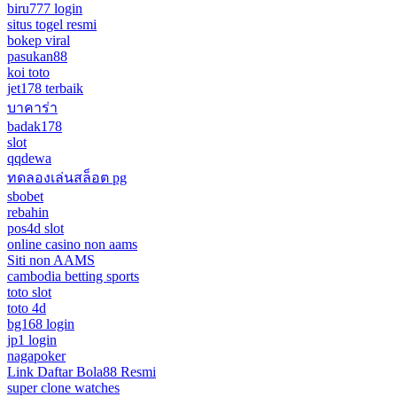
biru777 login
situs togel resmi
bokep viral
pasukan88
koi toto
jet178 terbaik
บาคาร่า
badak178
slot
qqdewa
ทดลองเล่นสล็อต pg
sbobet
rebahin
pos4d slot
online casino non aams
Siti non AAMS
cambodia betting sports
toto slot
toto 4d
bg168 login
jp1 login
nagapoker
Link Daftar Bola88 Resmi
super clone watches