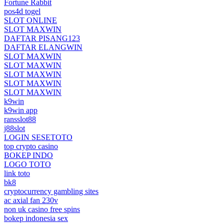
Fortune Rabbit
pos4d togel
SLOT ONLINE
SLOT MAXWIN
DAFTAR PISANG123
DAFTAR ELANGWIN
SLOT MAXWIN
SLOT MAXWIN
SLOT MAXWIN
SLOT MAXWIN
SLOT MAXWIN
k9win
k9win app
ransslot88
j88slot
LOGIN SESETOTO
top crypto casino
BOKEP INDO
LOGO TOTO
link toto
bk8
cryptocurrency gambling sites
ac axial fan 230v
non uk casino free spins
bokep indonesia sex