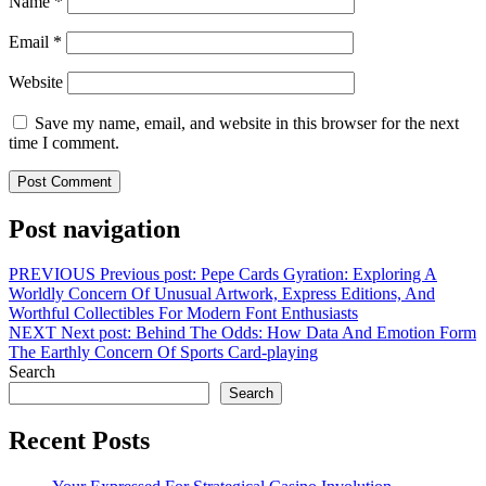
Name
*
Email
*
Website
Save my name, email, and website in this browser for the next
time I comment.
Post navigation
PREVIOUS
Previous post:
Pepe Cards Gyration: Exploring A
Worldly Concern Of Unusual Artwork, Express Editions, And
Worthful Collectibles For Modern Font Enthusiasts
NEXT
Next post:
Behind The Odds: How Data And Emotion Form
The Earthly Concern Of Sports Card-playing
Search
Search
Recent Posts