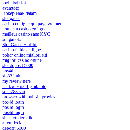
login balislot
ayamtoto
Bokep enak dalam
slot gacor
casino en ligne qui paye vraiment
nouveau casino en ligne
meilleur casino sans KYC
sungaitoto
Slot Gacor Hari Ini
casino fiable en ligne
poker online migliori siti
migliori casino online
slot deposit 5000
pos4d
sip33 link
my review here
Link alternatif jambitoto
suka288 slot
browser with built-in proxies
pos4d login
pos4d login
pos4d login
situs toto terbaik
anyunlock
deposit 5000