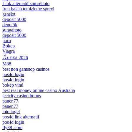
Link alternatif sumseltoto
fren balata temizleme spreyi
gsnslot
deposit 5000
depo 5k
sungaitoto
deposit 5000
porn
Bokep
Viagra
เว็บตรง 2026
M88
best non gamstop casinos
pos4d login
pos4d login
bokep viral
best real money online casino Australia
jeetcity casino bonus
panen77
panen77
toto togel
pos4d link alternatif
pos4d login
fly88 .com