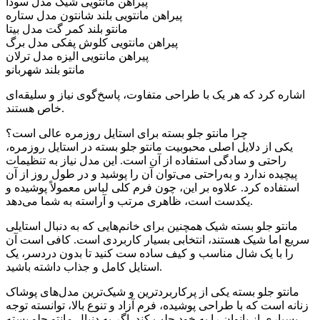
پیراهن مانتویی شیک مدل سودا
پیراهن مانتویی بلند شانتون مدل ستاره
مانتو بلند کمر گت مدل بیتا
پیراهن مانتویی کلوش پفکی مدل برگ
پیراهن مانتویی الیزه مدل ترلان
مانتو بلند شهربانو
اشاره کرد که هر یک با طراحی متفاوت، پاسخ‌گوی نیاز و سلیقه‌ای
خاص هستند.
چرا مانتو جلو بسته برای استایل روزمره عالی است؟
یکی از دلایل اصلی محبوبیت مانتو جلو بسته در استایل روزمره،
راحتی و سادگی استفاده از آن است. این مدل نیاز به تنظیمات
پیچیده ندارد و به‌راحتی می‌توان آن را پوشید و در طول روز از آن
استفاده کرد. علاوه بر این، چون فرم کلی لباس معمولاً پوشیده و
یکدست است، ظاهری مرتب و آراسته به شما می‌دهد.
مانتو جلو بسته شیک همچنین برای خانم‌هایی که به دنبال استایلی
سریع اما شیک هستند، انتخابی بسیار کاربردی است. کافی است آن
را با یک شال مناسب و کیف ساده ست کنید تا بدون دردسر، یک
استایل کامل و جذاب داشته باشید.
مانتو جلو بسته یکی از پرکاربردترین و شیک‌ترین مدل‌های پوشاک
زنانه است که با طراحی پوشیده، فرم آزاد و تنوع بالا، توانسته توجه
بسیاری از بانوان را به خود جلب کند. اگر به دنبال مانتو جلو بسته