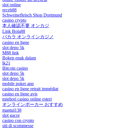
slot online
receh88
Schweinefleisch Shop Dortmund
casino crypto
本人確認不要 オンカジ
Link Bola88
バカラ オンラインカジノ
casino en ligne
slot depo 5k
M88 link
Bokep enak dalam
lk21
Bitcoin casino
slot depo 5k
slot depo 5k
mobile poker app
casino en ligne retrait immédiat
casino en ligne avis
migliori casino online esteri
オンラインポーカー おすすめ
mantul138
slot gacor
casino con crypto
siti di scommesse