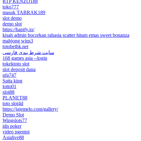
RTP KENZO188
toko777
masuk TABRAK189
slot demo
demo slot
https://hapify.io/
kisah admin bocorkan rahasia scatter hitam emas sweet bonanza
mahjong wins3
totobethk.net
سایت شرط بندی فارسی
168 games asia --login
tokektoto slot
slot deposit dana
ufa747
Satta king
lotto01
slot88
PLANET88
toto slot4d
https://jajemelo.com/gallery/
Demo Slot
Wingslots77
idn poker
video ngentot
Asialive88