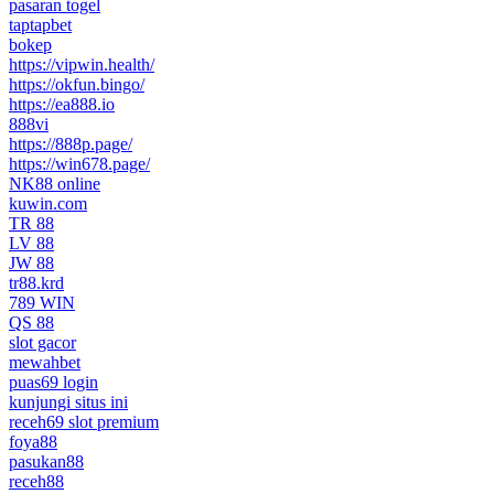
pasaran togel
taptapbet
bokep
https://vipwin.health/
https://okfun.bingo/
https://ea888.io
888vi
https://888p.page/
https://win678.page/
NK88 online
kuwin.com
TR 88
LV 88
JW 88
tr88.krd
789 WIN
QS 88
slot gacor
mewahbet
puas69 login
kunjungi situs ini
receh69 slot premium
foya88
pasukan88
receh88