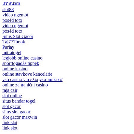
แทงบอล
slot88
video ngentot
pos4d toto
video ngentot
pos4d toto
Situs Slot Gacor
Taj777book
Parlay
mitratogel
legjobb online casino
sportfogadás tippek
online kasino
online stavkove kancelarie
νεα casino για ελληνεσ παικτεσ
online zahraniční casino
raja cair
slot online
situs bandar togel
slot gacor
situs slot gacor
slot gacor maxwin
link slot
link slot