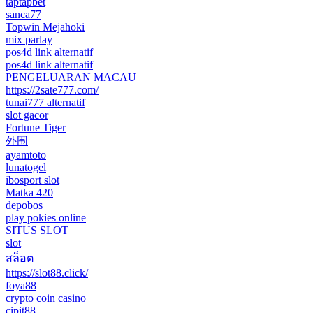
taptapbet
sanca77
Topwin Mejahoki
mix parlay
pos4d link alternatif
pos4d link alternatif
PENGELUARAN MACAU
https://2sate777.com/
tunai777 alternatif
slot gacor
Fortune Tiger
外围
ayamtoto
lunatogel
ibosport slot
Matka 420
depobos
play pokies online
SITUS SLOT
slot
สล็อต
https://slot88.click/
foya88
crypto coin casino
cipit88