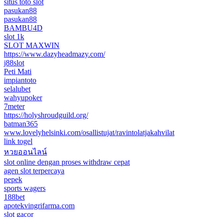
situs toto slot
pasukan88
pasukan88
BAMBU4D
slot 1k
SLOT MAXWIN
https://www.dazyheadmazy.com/
j88slot
Peti Mati
impiantoto
selalubet
wahyupoker
7meter
https://holyshroudguild.org/
batman365
www.lovelyhelsinki.com/osallistujat/ravintolatjakahvilat
link togel
หวยออนไลน์
slot online dengan proses withdraw cepat
agen slot terpercaya
pepek
sports wagers
188bet
apotekvingrifarma.com
slot gacor