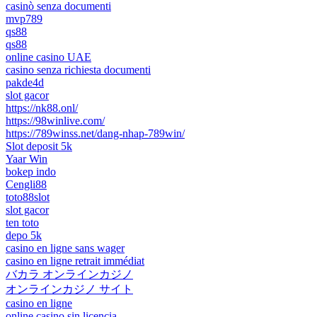
casinò senza documenti
mvp789
qs88
qs88
online casino UAE
casino senza richiesta documenti
pakde4d
slot gacor
https://nk88.onl/
https://98winlive.com/
https://789winss.net/dang-nhap-789win/
Slot deposit 5k
Yaar Win
bokep indo
Cengli88
toto88slot
slot gacor
ten toto
depo 5k
casino en ligne sans wager
casino en ligne retrait immédiat
バカラ オンラインカジノ
オンラインカジノ サイト
casino en ligne
online casino sin licencia