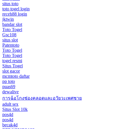
situs toto
toto togel login
receh88 login
jktwin
bandar slot
Toto Togel
Gsc108
situs slot
Patentoto
Toto Togel
Toto Togel
togel resmi
Situs Togel
slot gacor
mcmtoto daftar
pp toto
puas69
dewalive
การฉ้อโกงช่องคลอดและอวัยวะเพศชาย
adult sex
Situs Slot 10k
pos4d
pos4d
becak4d