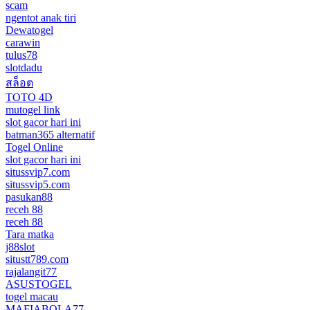
scam
ngentot anak tiri
Dewatogel
carawin
tulus78
slotdadu
สล็อต
TOTO 4D
mutogel link
slot gacor hari ini
batman365 alternatif
Togel Online
slot gacor hari ini
situssvip7.com
situssvip5.com
pasukan88
receh 88
receh 88
Tara matka
j88slot
situstt789.com
rajalangit77
ASUSTOGEL
togel macau
MAFIABOLA77