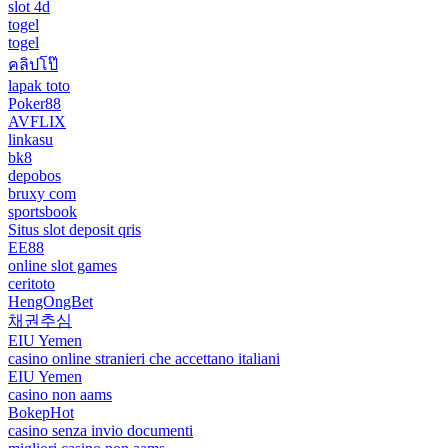
slot 4d
togel
togel
คลิปโป๊
lapak toto
Poker88
AVFLIX
linkasu
bk8
depobos
bruxy com
sportsbook
Situs slot deposit qris
EE88
online slot games
ceritoto
HengOngBet
채권추심
EIU Yemen
casino online stranieri che accettano italiani
EIU Yemen
casino non aams
BokepHot
casino senza invio documenti