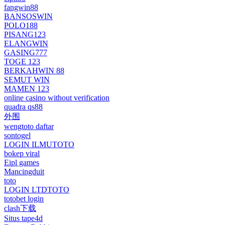
fangwin88
BANSOSWIN
POLO188
PISANG123
ELANGWIN
GASING777
TOGE 123
BERKAHWIN 88
SEMUT WIN
MAMEN 123
online casino without verification
quadra qs88
外围
wengtoto daftar
sontogel
LOGIN ILMUTOTO
bokep viral
Eipl games
Mancingduit
toto
LOGIN LTDTOTO
totobet login
clash下载
Situs tape4d