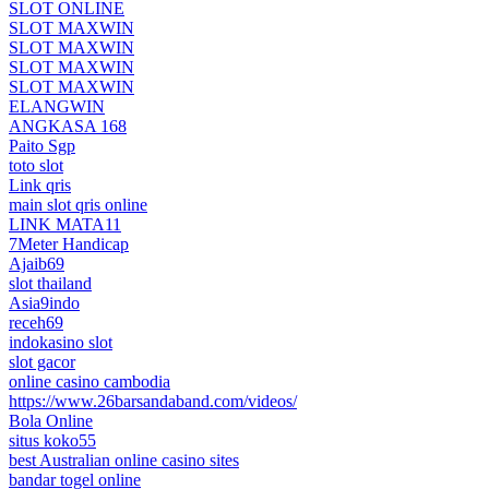
SLOT ONLINE
SLOT MAXWIN
SLOT MAXWIN
SLOT MAXWIN
SLOT MAXWIN
ELANGWIN
ANGKASA 168
Paito Sgp
toto slot
Link qris
main slot qris online
LINK MATA11
7Meter Handicap
Ajaib69
slot thailand
Asia9indo
receh69
indokasino slot
slot gacor
online casino cambodia
https://www.26barsandaband.com/videos/
Bola Online
situs koko55
best Australian online casino sites
bandar togel online