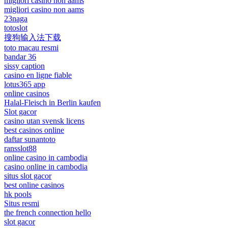
migliori casino non aams
migliori casino non aams
23naga
totoslot
搜狗输入法下载
toto macau resmi
bandar 36
sissy caption
casino en ligne fiable
lotus365 app
online casinos
Halal-Fleisch in Berlin kaufen
Slot gacor
casino utan svensk licens
best casinos online
daftar sunantoto
ransslot88
online casino in cambodia
casino online in cambodia
situs slot gacor
best online casinos
hk pools
Situs resmi
the french connection hello
slot gacor