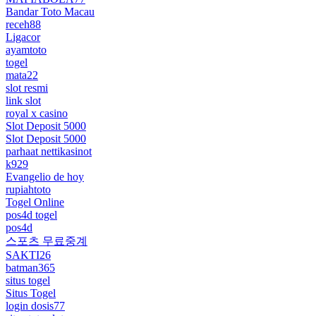
Bandar Toto Macau
receh88
Ligacor
ayamtoto
togel
mata22
slot resmi
link slot
royal x casino
Slot Deposit 5000
Slot Deposit 5000
parhaat nettikasinot
k929
Evangelio de hoy
rupiahtoto
Togel Online
pos4d togel
pos4d
스포츠 무료중계
SAKTI26
batman365
situs togel
Situs Togel
login dosis77