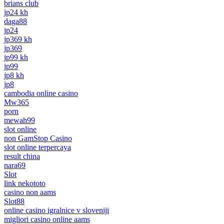
brians club
jp24 kh
daga88
jp24
jp369 kh
jp369
jp99 kh
jp99
jp8 kh
jp8
cambodia online casino
Mw365
porn
mewah99
slot online
non GamStop Casino
slot online terpercaya
result china
nara69
Slot
link nekototo
casino non aams
Slot88
online casino igralnice v sloveniji
migliori casino online aams