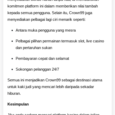
komitmen platform ini dalam memberikan nilai tambah
kepada semua pengguna. Selain itu, Crown99 juga
menyediakan pelbagai lagi ciri menarik seperti:
Antara muka pengguna yang mesra
Pelbagai pilihan permainan termasuk slot, live casino
dan pertaruhan sukan
Pembayaran cepat dan selamat
Sokongan pelanggan 24/7
Semua ini menjadikan Crown99 sebagai destinasi utama
untuk kaki judi yang mencari lebih daripada sekadar
hiburan.
Kesimpulan
Jika anda sedang mencari platform kasino dalam talian