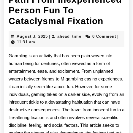
Person Fun To
The
Cataclysmal Fixation
Habitu
August
ahead_time
August 3, 2025
ahead_time
0 Comment
|
|
|
Of
3,
11:31 am
2025
Gamin
Gambling is an activity that has been plain-woven into
Tracin
human being for centuries, often viewed as a form of
entertainment, ease, and excitement. From unplanned
The
wagers between friends to M gambling casino experiences,
Path
it can initially seem like atoxic fun. However, for some
From
individuals, gaming takes on a darker side, evolving from an
infrequent tickle to a devastating habituation that can have
Inexpe
destructive consequences. The travel from innocent fun to a
Perso
life-altering fixation is and often involves several scientific
discipline, feeling, and social factors. This article seeks to
Fun
explore the stages of play dependence, the factors that put