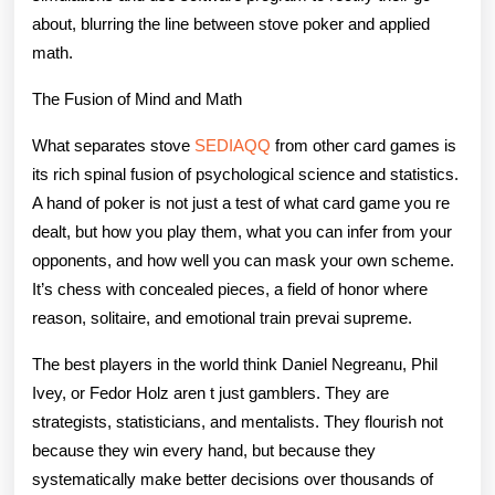
about, blurring the line between stove poker and applied
math.
The Fusion of Mind and Math
What separates stove
SEDIAQQ
from other card games is
its rich spinal fusion of psychological science and statistics.
A hand of poker is not just a test of what card game you re
dealt, but how you play them, what you can infer from your
opponents, and how well you can mask your own scheme.
It’s chess with concealed pieces, a field of honor where
reason, solitaire, and emotional train prevai supreme.
The best players in the world think Daniel Negreanu, Phil
Ivey, or Fedor Holz aren t just gamblers. They are
strategists, statisticians, and mentalists. They flourish not
because they win every hand, but because they
systematically make better decisions over thousands of