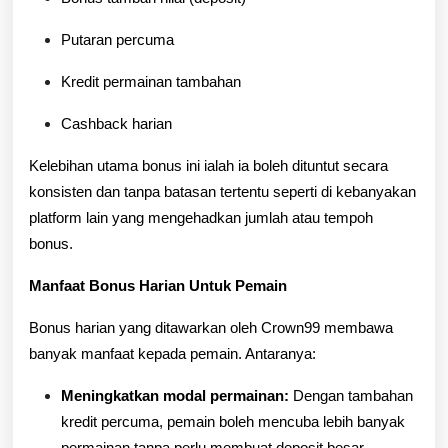
Putaran percuma
Kredit permainan tambahan
Cashback harian
Kelebihan utama bonus ini ialah ia boleh dituntut secara
konsisten dan tanpa batasan tertentu seperti di kebanyakan
platform lain yang mengehadkan jumlah atau tempoh
bonus.
Manfaat Bonus Harian Untuk Pemain
Bonus harian yang ditawarkan oleh Crown99 membawa
banyak manfaat kepada pemain. Antaranya:
Meningkatkan modal permainan:
Dengan tambahan
kredit percuma, pemain boleh mencuba lebih banyak
permainan tanpa perlu membuat deposit besar.