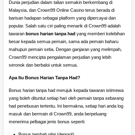
Dunia perjudian dalam talian semakin berkembang di
Casino
Malaysia, dan Crown99 Online Casino terus berada di
barisan hadapan sebagai platform yang dipercayai dan
Malaysia
popular. Salah satu ciri paling menarik di Crown99 adalah
tawaran
bonus harian tanpa had
yang memberi kelebihan
besar kepada semua pemain, sama ada pemain baharu
mahupun pemain setia. Dengan ganjaran yang melimpah,
Crown99 mencipta pengalaman perjudian yang lebih
seronok dan berbaloi untuk semua.
Apa Itu Bonus Harian Tanpa Had?
Bonus harian tanpa had merujuk kepada tawaran istimewa
yang boleh dituntut setiap hari oleh pemain tanpa sebarang
had penebusan tertentu. Ini bermakna, setiap hari anda log
masuk dan bermain di Crown99, anda berpeluang
menerima pelbagai jenis bonus seperti:
Bonus tambah nilai (deposit)