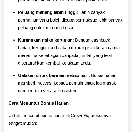
Peluang menang lebih tinggi:
Lebih banyak
permainan yang boleh dicuba bermaksud lebih banyak
peluang untuk menang besar.
Kurangkan risiko kerugian:
Dengan cashback
harian, kerugian anda akan dikurangkan kerana anda
menerima sebahagian daripada jumlah yang telah
dipertaruhkan kembali ke akaun anda.
Galakan untuk bermain setiap hari:
Bonus harian
memberi motivasi kepada pemain untuk log masuk
dan bermain secara konsisten.
Cara Menuntut Bonus Harian
Untuk menuntut bonus harian di Crown99, prosesnya
sangat mudah: