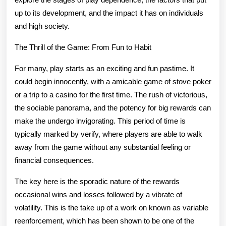
To
up to its development, and the impact it has on individuals
Catac
and high society.
Fixati
The Thrill of the Game: From Fun to Habit
For many, play starts as an exciting and fun pastime. It
could begin innocently, with a amicable game of stove poker
or a trip to a casino for the first time. The rush of victorious,
the sociable panorama, and the potency for big rewards can
make the undergo invigorating. This period of time is
typically marked by verify, where players are able to walk
away from the game without any substantial feeling or
financial consequences.
The key here is the sporadic nature of the rewards
occasional wins and losses followed by a vibrate of
volatility. This is the take up of a work on known as variable
reenforcement, which has been shown to be one of the