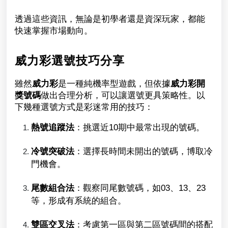
透過這些資訊，無論是初學者還是資深玩家，都能
快速掌握市場動向。
威力彩選號技巧分享
雖然
威力彩
是一種純機率型遊戲，但依據
威力彩開
獎號碼
做出合理分析，可以讓選號更具策略性。以
下幾種選號方式是彩迷常用的技巧：
熱號追蹤法
：挑選近10期中最常出現的號碼。
冷號突破法
：選擇長時間未開出的號碼，博取冷
門機會。
尾數組合法
：觀察同尾數號碼，如03、13、23
等，形成有系統的組合。
雙區交叉法
：考慮第一區與第二區號碼間的搭配