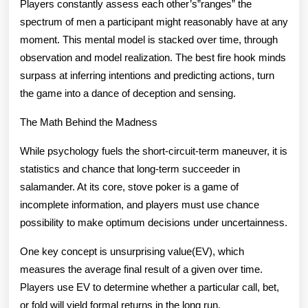
Players constantly assess each other’s”ranges” the
spectrum of men a participant might reasonably have at any
moment. This mental model is stacked over time, through
observation and model realization. The best fire hook minds
surpass at inferring intentions and predicting actions, turn
the game into a dance of deception and sensing.
The Math Behind the Madness
While psychology fuels the short-circuit-term maneuver, it is
statistics and chance that long-term succeeder in
salamander. At its core, stove poker is a game of
incomplete information, and players must use chance
possibility to make optimum decisions under uncertainness.
One key concept is unsurprising value(EV), which
measures the average final result of a given over time.
Players use EV to determine whether a particular call, bet,
or fold will yield formal returns in the long run.