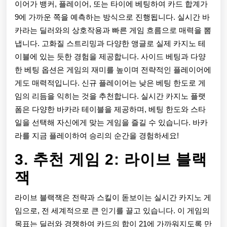
이어가 뱅커, 플레이어, 또는 타이에 베팅하여 카드 합계가
9에 가까운 쪽을 예측하는 방식으로 진행됩니다. 실시간 바
카라는 딜러와의 상호작용과 빠른 게임 흐름으로 매력을 뽐
냅니다. 고화질 스트리밍과 다양한 앵글로 실제 카지노 테
이블에 있는 듯한 경험을 제공합니다. 사이드 베팅과 다양
한 베팅 옵션은 게임의 재미를 높이며 전략적인 플레이어에
게도 매력적입니다. 신규 플레이어는 낮은 베팅 한도로 게
임의 리듬을 익히는 것을 추천합니다. 실시간 카지노 플랫
폼은 다양한 바카라 테이블을 제공하며, 베팅 한도와 스타
일을 선택해 자신에게 맞는 게임을 즐길 수 있습니다. 바카
라를 지금 플레이하여 승리의 순간을 경험하세요!
3. 추천 게임 2: 라이브 블랙
잭
라이브 블랙잭은 전략과 스킬이 돋보이는 실시간 카지노 게
임으로, 전 세계적으로 큰 인기를 끌고 있습니다. 이 게임의
목표는 딜러와 경쟁하여 카드의 합이 21에 가까워지도록 만