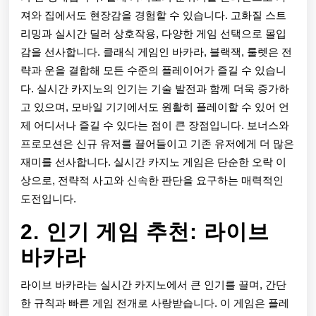
져와 집에서도 현장감을 경험할 수 있습니다. 고화질 스트
이
리밍과 실시간 딜러 상호작용, 다양한 게임 선택으로 몰입
하
감을 선사합니다. 클래식 게임인 바카라, 블랙잭, 룰렛은 전
세
략과 운을 결합해 모든 수준의 플레이어가 즐길 수 있습니
다. 실시간 카지노의 인기는 기술 발전과 함께 더욱 증가하
요!
고 있으며, 모바일 기기에서도 원활히 플레이할 수 있어 언
제 어디서나 즐길 수 있다는 점이 큰 장점입니다. 보너스와
프로모션은 신규 유저를 끌어들이고 기존 유저에게 더 많은
재미를 선사합니다. 실시간 카지노 게임은 단순한 오락 이
상으로, 전략적 사고와 신속한 판단을 요구하는 매력적인
도전입니다.
2. 인기 게임 추천: 라이브
바카라
라이브 바카라는 실시간 카지노에서 큰 인기를 끌며, 간단
한 규칙과 빠른 게임 전개로 사랑받습니다. 이 게임은 플레