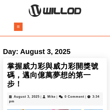
Skip
to
content
Skip
to
Open
content
Button
Day:
August 3, 2025
掌握威力彩與威力彩開獎號
碼，邁向億萬夢想的第一
掌
步！
握
August
Mike
August 3, 2025
Mike
0 Comment
3:34
|
|
|
威
3,
pm
2025