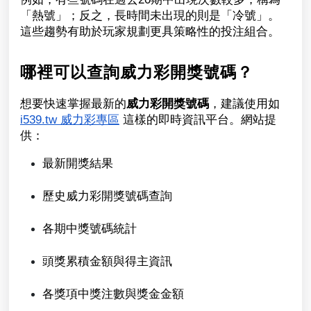
「熱號」；反之，長時間未出現的則是「冷號」。
這些趨勢有助於玩家規劃更具策略性的投注組合。
哪裡可以查詢威力彩開獎號碼？
想要快速掌握最新的
威力彩開獎號碼
，建議使用如
i539.tw 威力彩專區
這樣的即時資訊平台。網站提
供：
最新開獎結果
歷史威力彩開獎號碼查詢
各期中獎號碼統計
頭獎累積金額與得主資訊
各獎項中獎注數與獎金金額