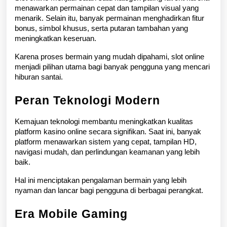
menawarkan permainan cepat dan tampilan visual yang 
menarik. Selain itu, banyak permainan menghadirkan fitur 
bonus, simbol khusus, serta putaran tambahan yang 
meningkatkan keseruan.
Karena proses bermain yang mudah dipahami, slot online 
menjadi pilihan utama bagi banyak pengguna yang mencari 
hiburan santai.
Peran Teknologi Modern
Kemajuan teknologi membantu meningkatkan kualitas 
platform kasino online secara signifikan. Saat ini, banyak 
platform menawarkan sistem yang cepat, tampilan HD, 
navigasi mudah, dan perlindungan keamanan yang lebih 
baik.
Hal ini menciptakan pengalaman bermain yang lebih 
nyaman dan lancar bagi pengguna di berbagai perangkat.
Era Mobile Gaming