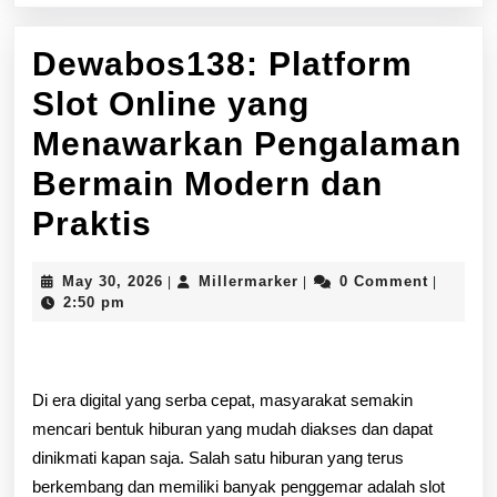
Dewabos138: Platform
Slot Online yang
Menawarkan Pengalaman
Bermain Modern dan
Dewabos138:
Praktis
Platform
May
Millermarker
May 30, 2026
Millermarker
0 Comment
|
|
|
Slot
30,
2:50 pm
2026
Online
yang
Di era digital yang serba cepat, masyarakat semakin
Menawarkan
mencari bentuk hiburan yang mudah diakses dan dapat
Pengalaman
dinikmati kapan saja. Salah satu hiburan yang terus
berkembang dan memiliki banyak penggemar adalah slot