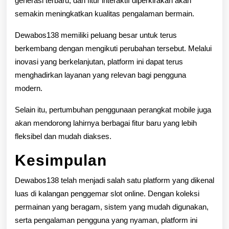
generasi terbaru, dan fitur interaktif diperkirakan akan
semakin meningkatkan kualitas pengalaman bermain.
Dewabos138 memiliki peluang besar untuk terus
berkembang dengan mengikuti perubahan tersebut. Melalui
inovasi yang berkelanjutan, platform ini dapat terus
menghadirkan layanan yang relevan bagi pengguna
modern.
Selain itu, pertumbuhan penggunaan perangkat mobile juga
akan mendorong lahirnya berbagai fitur baru yang lebih
fleksibel dan mudah diakses.
Kesimpulan
Dewabos138 telah menjadi salah satu platform yang dikenal
luas di kalangan penggemar slot online. Dengan koleksi
permainan yang beragam, sistem yang mudah digunakan,
serta pengalaman pengguna yang nyaman, platform ini