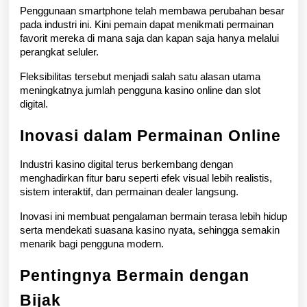
Penggunaan smartphone telah membawa perubahan besar 
pada industri ini. Kini pemain dapat menikmati permainan 
favorit mereka di mana saja dan kapan saja hanya melalui 
perangkat seluler.
Fleksibilitas tersebut menjadi salah satu alasan utama 
meningkatnya jumlah pengguna kasino online dan slot 
digital.
Inovasi dalam Permainan Online
Industri kasino digital terus berkembang dengan 
menghadirkan fitur baru seperti efek visual lebih realistis, 
sistem interaktif, dan permainan dealer langsung.
Inovasi ini membuat pengalaman bermain terasa lebih hidup 
serta mendekati suasana kasino nyata, sehingga semakin 
menarik bagi pengguna modern.
Pentingnya Bermain dengan 
Bijak