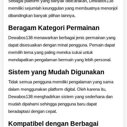
Sebagai platform yang banyak dibicarakan, Dewabos138
memiliki sejumlah keunggulan yang membuatnya menonjol
dibandingkan banyak pilihan lainnya.
Beragam Kategori Permainan
Dewabos138 menawarkan berbagai jenis permainan yang
dapat disesuaikan dengan minat pengguna. Pemain dapat
memilih tema yang paling mereka sukai untuk
mendapatkan pengalaman bermain yang lebih personal.
Sistem yang Mudah Digunakan
Tidak semua pengguna memiliki pengalaman yang sama
dalam menggunakan platform digital. Oleh karena itu,
Dewabos138 menghadirkan sistem yang sederhana dan
mudah dipahami sehingga pengguna baru dapat
beradaptasi dengan cepat.
Kompatibel dengan Berbagai