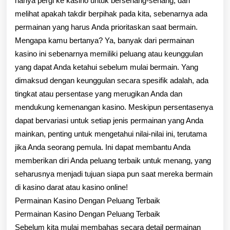
Ter
hanya pergi ke kasino untuk bersenang-senang, dan
melihat apakah takdir berpihak pada kita, sebenarnya ada
permainan yang harus Anda prioritaskan saat bermain.
Mengapa kamu bertanya? Ya, banyak dari permainan
kasino ini sebenarnya memiliki peluang atau keunggulan
yang dapat Anda ketahui sebelum mulai bermain. Yang
dimaksud dengan keunggulan secara spesifik adalah, ada
tingkat atau persentase yang merugikan Anda dan
mendukung kemenangan kasino. Meskipun persentasenya
dapat bervariasi untuk setiap jenis permainan yang Anda
mainkan, penting untuk mengetahui nilai-nilai ini, terutama
jika Anda seorang pemula. Ini dapat membantu Anda
memberikan diri Anda peluang terbaik untuk menang, yang
seharusnya menjadi tujuan siapa pun saat mereka bermain
di kasino darat atau kasino online!
Permainan Kasino Dengan Peluang Terbaik
Permainan Kasino Dengan Peluang Terbaik
Sebelum kita mulai membahas secara detail permainan