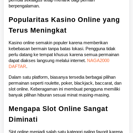
pemula sekaligus tetap menarik bagi pemain 
berpengalaman.
Popularitas Kasino Online yang 
Terus Meningkat
Kasino online semakin populer karena memberikan 
kebebasan bermain tanpa batas lokasi. Pengguna tidak 
perlu datang ke tempat khusus karena semua permainan 
NAGA2000
dapat diakses langsung melalui internet.
DAFTAR
.
Dalam satu platform, biasanya tersedia berbagai pilihan 
permainan seperti roulette, poker, blackjack, baccarat, dan 
slot online. Keberagaman ini membuat pengguna memiliki 
banyak pilihan hiburan sesuai minat masing-masing.
Mengapa Slot Online Sangat 
Diminati
Slot online menjadi salah satu kategori paling favorit karena 