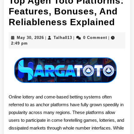
Top Agen Toto Platforms:
Features, Bonuses, And
Top
Reliableness Explained
Age
May
Talha013
May 30, 2026
Talha013
0 Comment
|
|
|
Tot
30,
2:49 pm
2026
Plat
Feat
Bon
And
Rel
Online lottery and come-based betting systems often
referred to as anchor platforms have fully grown speedily in
Exp
popularity across many regions. These platforms allow
users to participate in come foretelling games, lotteries, and
dissipated markets through whole number interfaces. While