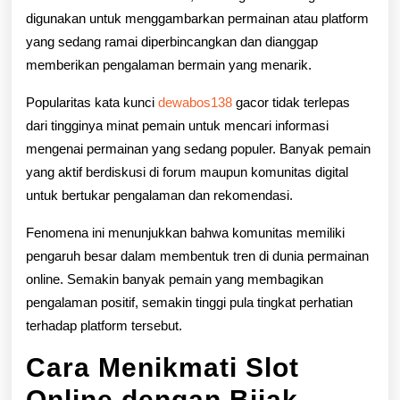
digunakan untuk menggambarkan permainan atau platform
yang sedang ramai diperbincangkan dan dianggap
memberikan pengalaman bermain yang menarik.
Popularitas kata kunci
dewabos138
gacor tidak terlepas
dari tingginya minat pemain untuk mencari informasi
mengenai permainan yang sedang populer. Banyak pemain
yang aktif berdiskusi di forum maupun komunitas digital
untuk bertukar pengalaman dan rekomendasi.
Fenomena ini menunjukkan bahwa komunitas memiliki
pengaruh besar dalam membentuk tren di dunia permainan
online. Semakin banyak pemain yang membagikan
pengalaman positif, semakin tinggi pula tingkat perhatian
terhadap platform tersebut.
Cara Menikmati Slot
Online dengan Bijak