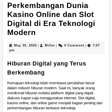
Perkembangan Dunia
Kasino Online dan Slot
Digital di Era Teknologi
Perkembangan
Modern
Dunia
May
Miller
May 30, 2026
Miller
0 Comment
7:07
|
|
|
Kasino
30,
pm
2026
Online
Hiburan Digital yang Terus 
dan
Berkembang
Slot
Kemajuan teknologi telah membawa perubahan besar 
Digital
dalam industri hiburan modern. Saat ini, banyak orang 
menikmati hiburan melalui platform digital yang dapat 
di
diakses kapan saja menggunakan internet. Slot digital, 
Era
kasino online, dan online game menjadi bagian penting dari 
perkembangan hiburan berbasis teknologi.