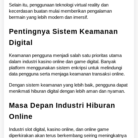
Selain itu, penggunaan teknologi virtual reality dan 
kecerdasan buatan mulai memberikan pengalaman 
bermain yang lebih modern dan imersif.
Pentingnya Sistem Keamanan 
Digital
Keamanan pengguna menjadi salah satu prioritas utama 
dalam industri kasino online dan game digital. Banyak 
platform menggunakan sistem enkripsi untuk melindungi 
data pengguna serta menjaga keamanan transaksi online.
Dengan sistem keamanan yang lebih baik, pengguna dapat 
menikmati hiburan digital dengan lebih aman dan nyaman.
Masa Depan Industri Hiburan 
Online
Industri slot digital, kasino online, dan online game 
diperkirakan akan terus berkembang seiring meningkatnya 