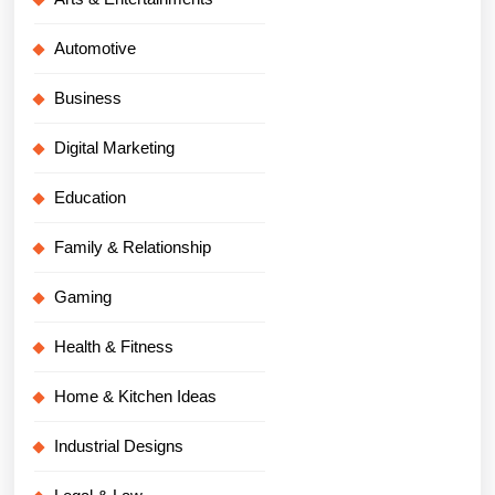
Automotive
Business
Digital Marketing
Education
Family & Relationship
Gaming
Health & Fitness
Home & Kitchen Ideas
Industrial Designs