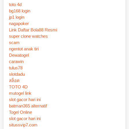
toto 4d
bg168 login
jp1 login
nagapoker
Link Daftar Bola88 Resmi
super clone watches
scam
ngentot anak tiri
Dewatogel
carawin
tulus78
slotdadu
สล็อต
TOTO 4D
mutogel link
slot gacor hari ini
batman365 alternatif
Togel Online
slot gacor hari ini
situssvip7.com