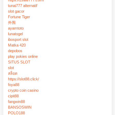
tunai777 alternatif
slot gacor
Fortune Tiger
外围
ayamtoto
lunatogel
ibosport slot
Matka 420
depobos
play pokies online
SITUS SLOT
slot
สล็อต
https://slot88.click/
foya88
crypto coin casino
cipit88
fangwin88
BANSOSWIN
POLO188