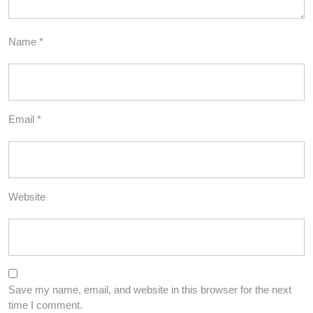
Name
*
Email
*
Website
Save my name, email, and website in this browser for the next
time I comment.