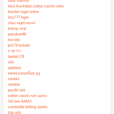
situs koko55
best Australian online casino sites
bandar togel online
biru777 login
situs togel resmi
bokep viral
pasukan88
koi toto
jet178 terbaik
บาคาร่า
badak178
slot
qqdewa
ทดลองเล่นสล็อต pg
sbobet
rebahin
pos4d slot
online casino non aams
Siti non AAMS
cambodia betting sports
toto slot