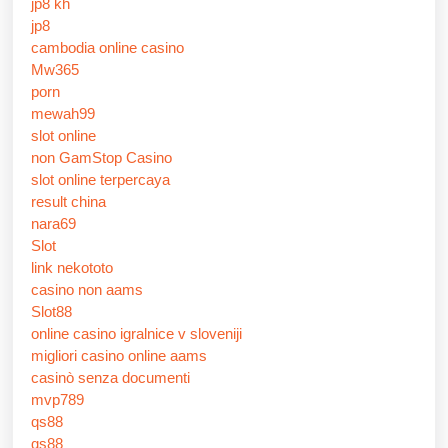
jp8 kh
jp8
cambodia online casino
Mw365
porn
mewah99
slot online
non GamStop Casino
slot online terpercaya
result china
nara69
Slot
link nekototo
casino non aams
Slot88
online casino igralnice v sloveniji
migliori casino online aams
casinò senza documenti
mvp789
qs88
qs88