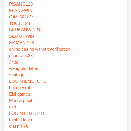
PISANG123
ELANGWIN
GASING777
TOGE 123
BERKAHWIN 88
SEMUT WIN
MAMEN 123
online casino without verification
quadra qs88
外围
wengtoto daftar
sontogel
LOGIN ILMUTOTO
bokep viral
Eipl games
Mancingduit
toto
LOGIN LTDTOTO
totobet login
clash下载