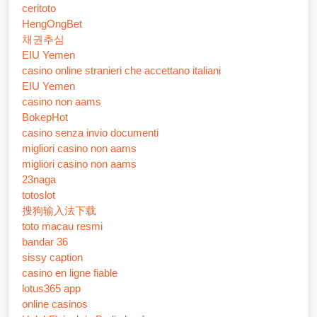
ceritoto
HengOngBet
채권추심
EIU Yemen
casino online stranieri che accettano italiani
EIU Yemen
casino non aams
BokepHot
casino senza invio documenti
migliori casino non aams
migliori casino non aams
23naga
totoslot
搜狗输入法下载
toto macau resmi
bandar 36
sissy caption
casino en ligne fiable
lotus365 app
online casinos