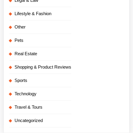
Legal & Law
Lifestyle & Fashion
Other
Pets
Real Estate
Shopping & Product Reviews
Sports
Technology
Travel & Tours
Uncategorized