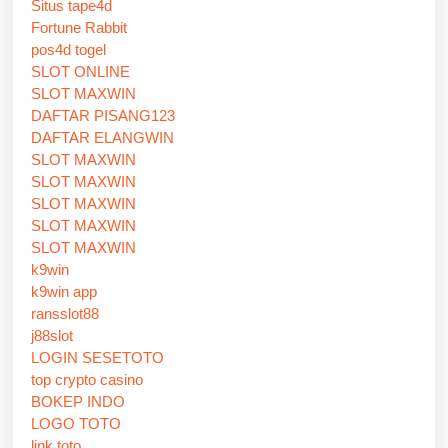
Situs tape4d
Fortune Rabbit
pos4d togel
SLOT ONLINE
SLOT MAXWIN
DAFTAR PISANG123
DAFTAR ELANGWIN
SLOT MAXWIN
SLOT MAXWIN
SLOT MAXWIN
SLOT MAXWIN
SLOT MAXWIN
k9win
k9win app
ransslot88
j88slot
LOGIN SESETOTO
top crypto casino
BOKEP INDO
LOGO TOTO
link toto