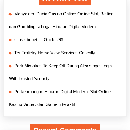
Menyelami Dunia Casino Online: Online Slot, Betting,
dan Gambling sebagai Hiburan Digital Modern
situs sbobet — Guide #99
Try Frolicky Home View Services Critically
Park Mistakes To Keep Off During Alexistogel Login
With Trusted Security
Perkembangan Hiburan Digital Modern: Slot Online,
Kasino Virtual, dan Game Interaktif