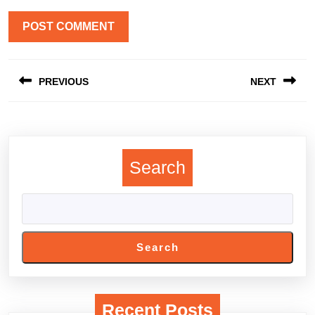
Post
PREVIOUS
NEXT
navigation
Previous
Next
post:
post:
Search
Search
Recent Posts