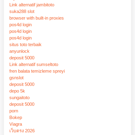
Link alternatif jambitoto
suka288 slot
browser with built-in proxies
pos4d login
pos4d login
pos4d login
situs toto terbaik
anyunlock
deposit 5000
Link alternatif sumseltoto
fren balata temizleme spreyi
gsnslot
deposit 5000
depo 5k
sungaitoto
deposit 5000
porn
Bokep
Viagra
เว็บตรง 2026