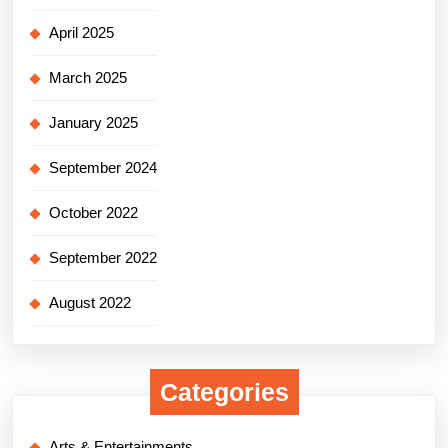
April 2025
March 2025
January 2025
September 2024
October 2022
September 2022
August 2022
Categories
Arts & Entertainments