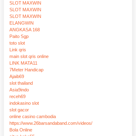
SLOT MAXWIN
SLOT MAXWIN
SLOT MAXWIN
ELANGWIN
ANGKASA 168
Paito Sgp
toto slot
Link qris
main slot qris online
LINK MATA11
7Meter Handicap
Ajaib69
slot thailand
Asia9indo
receh69
indokasino slot
slot gacor
online casino cambodia
https://www.26barsandaband.com/videos/
Bola Online