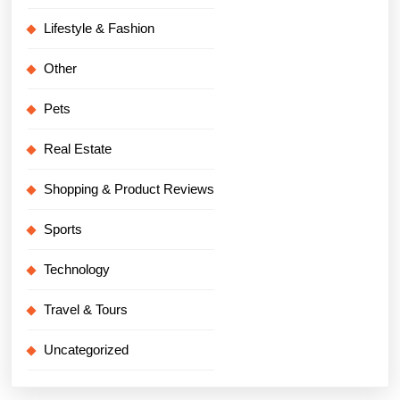
Lifestyle & Fashion
Other
Pets
Real Estate
Shopping & Product Reviews
Sports
Technology
Travel & Tours
Uncategorized