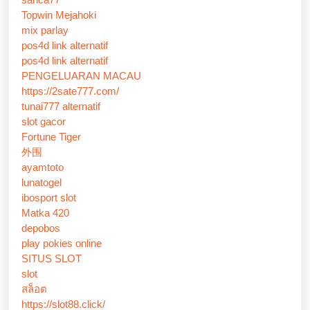
Topwin Mejahoki
mix parlay
pos4d link alternatif
pos4d link alternatif
PENGELUARAN MACAU
https://2sate777.com/
tunai777 alternatif
slot gacor
Fortune Tiger
外围
ayamtoto
lunatogel
ibosport slot
Matka 420
depobos
play pokies online
SITUS SLOT
slot
สล็อต
https://slot88.click/