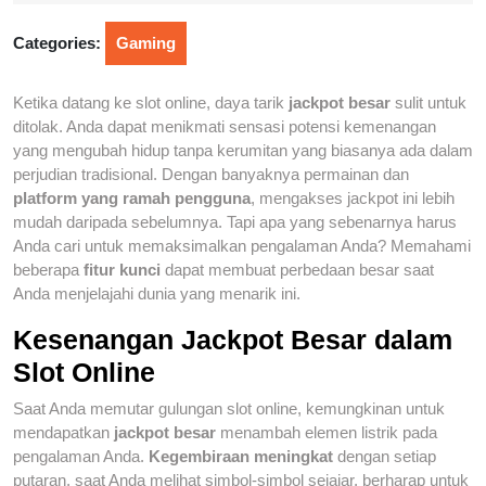
2026
Categories:
Gaming
Ketika datang ke slot online, daya tarik
jackpot besar
sulit untuk
ditolak. Anda dapat menikmati sensasi potensi kemenangan
yang mengubah hidup tanpa kerumitan yang biasanya ada dalam
perjudian tradisional. Dengan banyaknya permainan dan
platform yang ramah pengguna
, mengakses jackpot ini lebih
mudah daripada sebelumnya. Tapi apa yang sebenarnya harus
Anda cari untuk memaksimalkan pengalaman Anda? Memahami
beberapa
fitur kunci
dapat membuat perbedaan besar saat
Anda menjelajahi dunia yang menarik ini.
Kesenangan Jackpot Besar dalam
Slot Online
Saat Anda memutar gulungan slot online, kemungkinan untuk
mendapatkan
jackpot besar
menambah elemen listrik pada
pengalaman Anda.
Kegembiraan meningkat
dengan setiap
putaran, saat Anda melihat simbol-simbol sejajar, berharap untuk