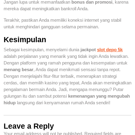
Jangan lupa untuk memanfaatkan
bonus dan promosi
, karena
mereka dapat meningkatkan bankroll Anda.
Terakhir, pastikan Anda memiliki koneksi internet yang stabil
untuk menghindari gangguan selama permainan.
Kesimpulan
Sebagai kesimpulan, menyelami dunia
jackpot
slot depo 5k
adalah perjalanan yang menarik yang tidak ingin Anda lewatkan.
Dengan platform yang ramah pengguna dan kesempatan untuk
menang besar
, Anda dapat menikmati sensasi tanpa repot.
Dengan menjelajahi fitur-fitur terbaik, menerapkan strategi
cerdas, dan memilih kasino yang tepat, Anda akan meningkatkan
pengalaman bermain Anda. Jadi, mengapa menunggu? Putar
gulungan itu dan sambut potensi
kemenangan yang mengubah
hidup
langsung dari kenyamanan rumah Anda sendiri!
Leave a Reply
Your email address will not be published.
Required fields are