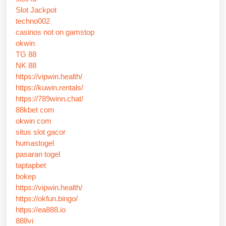
Slot Jackpot
techno002
casinos not on gamstop
okwin
TG 88
NK 88
https://vipwin.health/
https://kuwin.rentals/
https://789winn.chat/
88kbet com
okwin com
situs slot gacor
humastogel
pasaran togel
taptapbet
bokep
https://vipwin.health/
https://okfun.bingo/
https://ea888.io
888vi