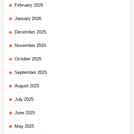
February 2026
January 2026
December 2025
November 2025
October 2025
September 2025
August 2025
July 2025
June 2025
May 2025