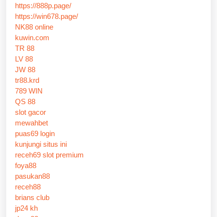
https://888p.page/
https://win678.page/
NK88 online
kuwin.com
TR 88
LV 88
JW 88
tr88.krd
789 WIN
QS 88
slot gacor
mewahbet
puas69 login
kunjungi situs ini
receh69 slot premium
foya88
pasukan88
receh88
brians club
jp24 kh