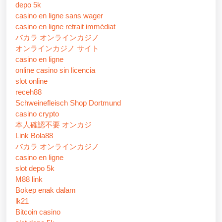
depo 5k
casino en ligne sans wager
casino en ligne retrait immédiat
バカラ オンラインカジノ
オンラインカジノ サイト
casino en ligne
online casino sin licencia
slot online
receh88
Schweinefleisch Shop Dortmund
casino crypto
本人確認不要 オンカジ
Link Bola88
バカラ オンラインカジノ
casino en ligne
slot depo 5k
M88 link
Bokep enak dalam
lk21
Bitcoin casino