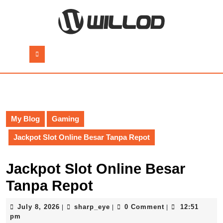
Skip
to
content
Skip
to
Open
content
Button
My Blog
Gaming
Jackpot Slot Online Besar Tanpa Repot
Jackpot Slot Online Besar
Tanpa Repot
July
sharp_eye
July 8, 2026
sharp_eye
0 Comment
12:51
|
|
|
8,
pm