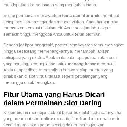
mendapatkan kemenangan yang mengubah hidup.
Setiap permainan menawarkan
tema dan fitur unik
, membuat
setiap sesi terasa segar dan mengasyikkan. Anda hampir bisa
merasakan sensasi di dalam diri Anda saat jumlah jackpot
semakin tinggi, menggoda Anda untuk terus bermain.
Dengan
jackpot progresif
, potensi pembayaran terus meningkat
hingga seseorang memenangkannya, menambah lapisan
antisipasi yang ekstra. Apakah itu beberapa putaran atau sesi
yang panjang, kemungkinan untuk
menang besar
membuat
Anda tetap terlibat, memastikan bahwa setiap momen yang
dihabiskan di slot virtual terasa seperti petualangan yang
menunggu untuk terungkap.
Fitur Utama yang Harus Dicari
dalam Permainan Slot Daring
Kegembiraan mengejar jackpot besar bukanlah satu-satunya hal
yang membuat
slot online
menarik; fitur-fitur dari permainan itu
sendiri memainkan peran penting dalam meningkatkan