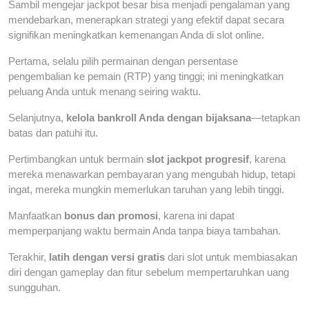
Sambil mengejar jackpot besar bisa menjadi pengalaman yang
mendebarkan, menerapkan strategi yang efektif dapat secara
signifikan meningkatkan kemenangan Anda di slot online.
Pertama, selalu pilih permainan dengan persentase
pengembalian ke pemain (RTP) yang tinggi; ini meningkatkan
peluang Anda untuk menang seiring waktu.
Selanjutnya,
kelola bankroll Anda dengan bijaksana
—tetapkan
batas dan patuhi itu.
Pertimbangkan untuk bermain
slot jackpot progresif
, karena
mereka menawarkan pembayaran yang mengubah hidup, tetapi
ingat, mereka mungkin memerlukan taruhan yang lebih tinggi.
Manfaatkan
bonus dan promosi
, karena ini dapat
memperpanjang waktu bermain Anda tanpa biaya tambahan.
Terakhir,
latih dengan versi gratis
dari slot untuk membiasakan
diri dengan gameplay dan fitur sebelum mempertaruhkan uang
sungguhan.