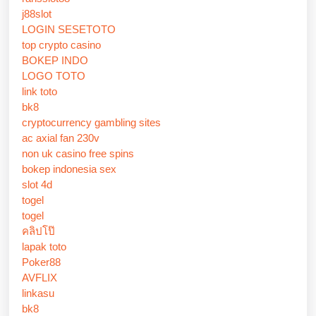
j88slot
LOGIN SESETOTO
top crypto casino
BOKEP INDO
LOGO TOTO
link toto
bk8
cryptocurrency gambling sites
ac axial fan 230v
non uk casino free spins
bokep indonesia sex
slot 4d
togel
togel
คลิปโป๊
lapak toto
Poker88
AVFLIX
linkasu
bk8