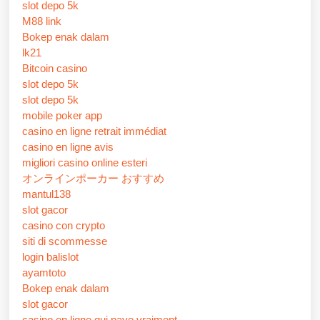
slot depo 5k
M88 link
Bokep enak dalam
lk21
Bitcoin casino
slot depo 5k
slot depo 5k
mobile poker app
casino en ligne retrait immédiat
casino en ligne avis
migliori casino online esteri
オンラインポーカー おすすめ
mantul138
slot gacor
casino con crypto
siti di scommesse
login balislot
ayamtoto
Bokep enak dalam
slot gacor
casino en ligne qui paye vraiment