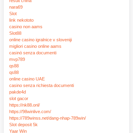
result china
nara69
Slot
link nekototo
casino non aams
Slot88
online casino igralnice v sloveniji
migliori casino online aams
casinò senza documenti
mvp789
qs88
qs88
online casino UAE
casino senza richiesta documenti
pakde4d
slot gacor
https://nk88.onl/
https://98winlive.com/
https://789winss.net/dang-nhap-789win/
Slot deposit 5k
Yaar Win