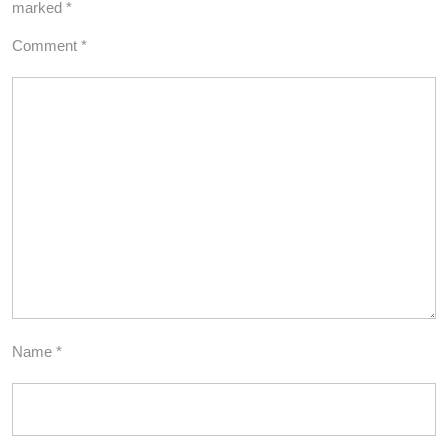
marked
*
Comment
*
Name
*