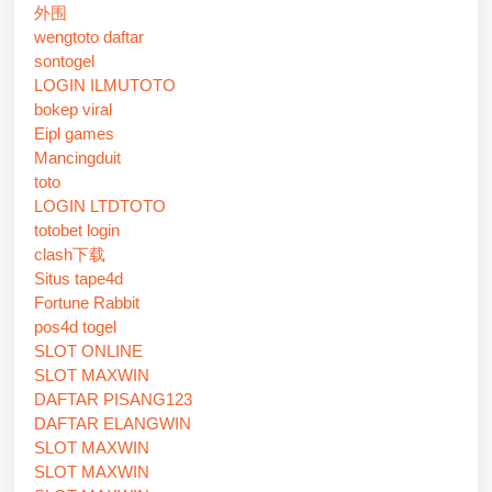
外围
wengtoto daftar
sontogel
LOGIN ILMUTOTO
bokep viral
Eipl games
Mancingduit
toto
LOGIN LTDTOTO
totobet login
clash下载
Situs tape4d
Fortune Rabbit
pos4d togel
SLOT ONLINE
SLOT MAXWIN
DAFTAR PISANG123
DAFTAR ELANGWIN
SLOT MAXWIN
SLOT MAXWIN