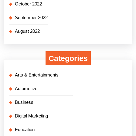
October 2022
September 2022
August 2022
Categories
Arts & Entertainments
Automotive
Business
Digital Marketing
Education