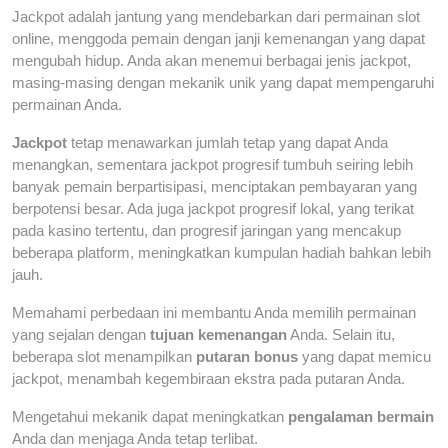
Jackpot adalah jantung yang mendebarkan dari permainan slot
online, menggoda pemain dengan janji kemenangan yang dapat
mengubah hidup. Anda akan menemui berbagai jenis jackpot,
masing-masing dengan mekanik unik yang dapat mempengaruhi
permainan Anda.
Jackpot
tetap menawarkan jumlah tetap yang dapat Anda
menangkan, sementara jackpot progresif tumbuh seiring lebih
banyak pemain berpartisipasi, menciptakan pembayaran yang
berpotensi besar. Ada juga jackpot progresif lokal, yang terikat
pada kasino tertentu, dan progresif jaringan yang mencakup
beberapa platform, meningkatkan kumpulan hadiah bahkan lebih
jauh.
Memahami perbedaan ini membantu Anda memilih permainan
yang sejalan dengan
tujuan kemenangan
Anda. Selain itu,
beberapa slot menampilkan
putaran bonus
yang dapat memicu
jackpot, menambah kegembiraan ekstra pada putaran Anda.
Mengetahui mekanik dapat meningkatkan
pengalaman bermain
Anda dan menjaga Anda tetap terlibat.