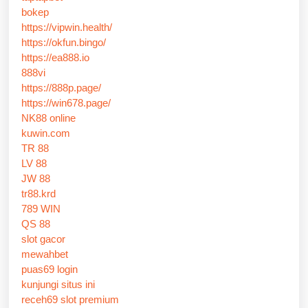
bokep
https://vipwin.health/
https://okfun.bingo/
https://ea888.io
888vi
https://888p.page/
https://win678.page/
NK88 online
kuwin.com
TR 88
LV 88
JW 88
tr88.krd
789 WIN
QS 88
slot gacor
mewahbet
puas69 login
kunjungi situs ini
receh69 slot premium