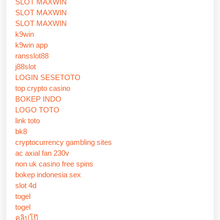
SLOT MAXWIN
SLOT MAXWIN
SLOT MAXWIN
k9win
k9win app
ransslot88
j88slot
LOGIN SESETOTO
top crypto casino
BOKEP INDO
LOGO TOTO
link toto
bk8
cryptocurrency gambling sites
ac axial fan 230v
non uk casino free spins
bokep indonesia sex
slot 4d
togel
togel
คลิปโป๊