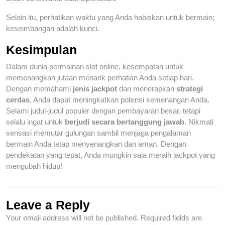
Selain itu, perhatikan waktu yang Anda habiskan untuk bermain;
keseimbangan adalah kunci.
Kesimpulan
Dalam dunia permainan slot online, kesempatan untuk
memenangkan jutaan menarik perhatian Anda setiap hari.
Dengan memahami
jenis jackpot
dan menerapkan
strategi
cerdas
, Anda dapat meningkatkan potensi kemenangan Anda.
Selami judul-judul populer dengan pembayaran besar, tetapi
selalu ingat untuk
berjudi secara bertanggung jawab
. Nikmati
sensasi memutar gulungan sambil menjaga pengalaman
bermain Anda tetap menyenangkan dan aman. Dengan
pendekatan yang tepat, Anda mungkin saja meraih jackpot yang
mengubah hidup!
Leave a Reply
Your email address will not be published.
Required fields are