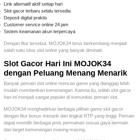
Link alternatif aktif setiap hari
Slot gacor terbaru selalu tersedia
Deposit digital praktis
Customer service online 24 jam
Sistem keamanan akun terpercaya
Dengan fitur tersebut, MOJOK34 terus berkembang menjadi
salah satu situs slot online yang banyak diminati.
Slot Gacor Hari Ini MOJOK34
dengan Peluang Menang Menarik
Banyak pemain slot online mencari game yang dianggap lebih
mudah memberikan kemenangan. Karena itu, istilah slot gacor
hari ini menjadi sangat populer di komunitas pemain slot.
MOJOK34 menghadirkan berbagai pilihan game slot gacor
dengan fitur bonus menarik dan tingkat RTP yang tinggi. Pemain
dapat memilih berbagai jenis permainan sesuai gaya bermain
dan target kemenangan masing-masing.