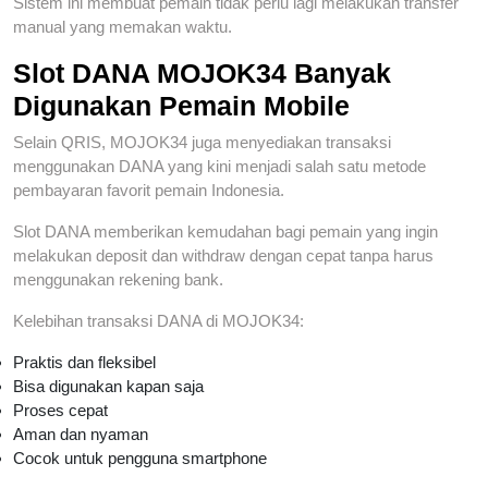
Sistem ini membuat pemain tidak perlu lagi melakukan transfer
manual yang memakan waktu.
Slot DANA MOJOK34 Banyak
Digunakan Pemain Mobile
Selain QRIS, MOJOK34 juga menyediakan transaksi
menggunakan DANA yang kini menjadi salah satu metode
pembayaran favorit pemain Indonesia.
Slot DANA memberikan kemudahan bagi pemain yang ingin
melakukan deposit dan withdraw dengan cepat tanpa harus
menggunakan rekening bank.
Kelebihan transaksi DANA di MOJOK34:
Praktis dan fleksibel
Bisa digunakan kapan saja
Proses cepat
Aman dan nyaman
Cocok untuk pengguna smartphone