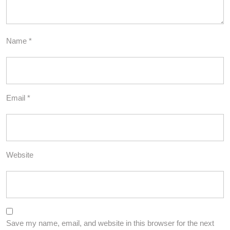
Name
*
Email
*
Website
Save my name, email, and website in this browser for the next