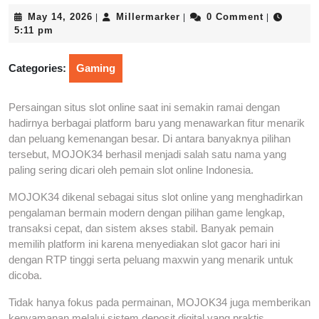
May
Millermarker
May 14, 2026
Millermarker
0 Comment
|
|
|
14,
5:11 pm
2026
Categories:
Gaming
Persaingan situs slot online saat ini semakin ramai dengan
hadirnya berbagai platform baru yang menawarkan fitur menarik
dan peluang kemenangan besar. Di antara banyaknya pilihan
tersebut, MOJOK34 berhasil menjadi salah satu nama yang
paling sering dicari oleh pemain slot online Indonesia.
MOJOK34 dikenal sebagai situs slot online yang menghadirkan
pengalaman bermain modern dengan pilihan game lengkap,
transaksi cepat, dan sistem akses stabil. Banyak pemain
memilih platform ini karena menyediakan slot gacor hari ini
dengan RTP tinggi serta peluang maxwin yang menarik untuk
dicoba.
Tidak hanya fokus pada permainan, MOJOK34 juga memberikan
kenyamanan melalui sistem deposit digital yang praktis