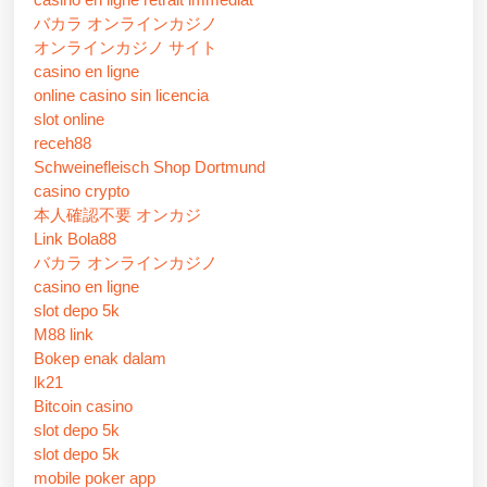
バカラ オンラインカジノ
オンラインカジノ サイト
casino en ligne
online casino sin licencia
slot online
receh88
Schweinefleisch Shop Dortmund
casino crypto
本人確認不要 オンカジ
Link Bola88
バカラ オンラインカジノ
casino en ligne
slot depo 5k
M88 link
Bokep enak dalam
lk21
Bitcoin casino
slot depo 5k
slot depo 5k
mobile poker app