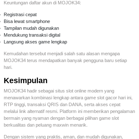
Keuntungan daftar akun di MOJOK34:
Registrasi cepat
Bisa lewat smartphone
Tampilan mudah digunakan
Mendukung transaksi digital
Langsung akses game lengkap
Kemudahan tersebut menjadi salah satu alasan mengapa
MOJOK34 terus mendapatkan banyak pengguna baru setiap
hari.
Kesimpulan
MOJOK34 hadir sebagai situs slot online modern yang
menawarkan kombinasi lengkap antara game slot gacor hari ini,
RTP tinggi, transaksi QRIS dan DANA, serta akses cepat
melalui link alternatif resmi. Platform ini memberikan pengalaman
bermain yang nyaman dengan berbagai pilihan game slot
berkualitas dan peluang maxwin menarik.
Dengan sistem yang praktis, aman, dan mudah digunakan,