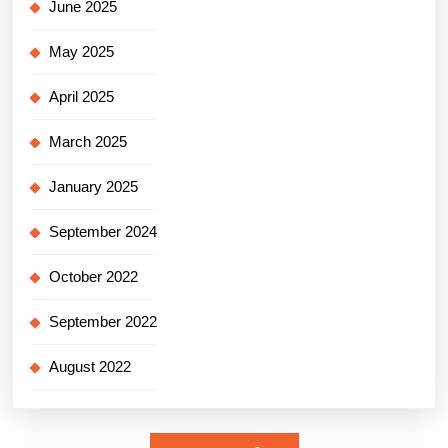
June 2025
May 2025
April 2025
March 2025
January 2025
September 2024
October 2022
September 2022
August 2022