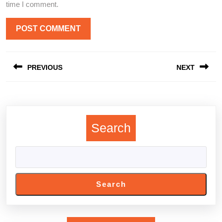
time I comment.
Post
PREVIOUS
NEXT
navigation
Previous
Next
post:
post:
Search
Search