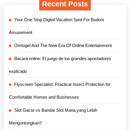
Recent Posts
Your One Stop Digital Vacation Spot For Bodoni
Amusement
Omtogel And The New Era Of Online Entertainment
Bacará online: El juego de los grandes apostadores
explicado
Flyscreen Specialist: Practical Insect Protection for
Comfortable Homes and Businesses
Slot Gacor vs Bandar Slot Mana yang Lebih
Menguntungkan?