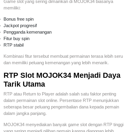
Game slot yang sering dimainkan di MOJOK34 biasanya
memiliki:
Bonus free spin
Jackpot progresif
Pengganda kemenangan
Fitur buy spin
RTP stabil
Kombinasi fitur tersebut membuat permainan terasa lebih seru
dan memiliki peluang kemenangan yang lebih menarik.
RTP Slot MOJOK34 Menjadi Daya
Tarik Utama
RTP atau Return to Player adalah salah satu faktor penting
dalam permainan slot online. Persentase RTP menunjukkan
seberapa besar peluang pengembalian dana kepada pemain
dalam jangka panjang.
MOJOK34 menyediakan banyak game slot dengan RTP tinggi
yang sering menjadi pilihan pemain karena dianggap lebih