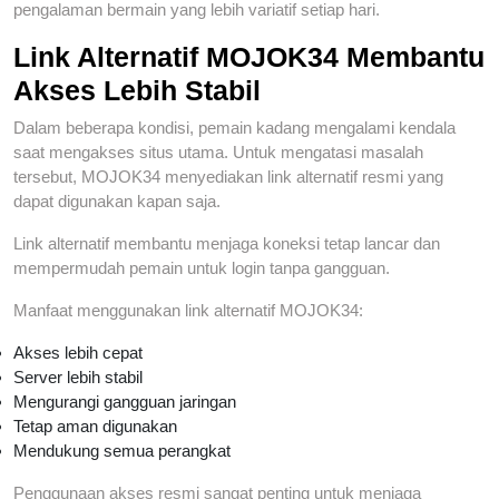
pengalaman bermain yang lebih variatif setiap hari.
Link Alternatif MOJOK34 Membantu
Akses Lebih Stabil
Dalam beberapa kondisi, pemain kadang mengalami kendala
saat mengakses situs utama. Untuk mengatasi masalah
tersebut, MOJOK34 menyediakan link alternatif resmi yang
dapat digunakan kapan saja.
Link alternatif membantu menjaga koneksi tetap lancar dan
mempermudah pemain untuk login tanpa gangguan.
Manfaat menggunakan link alternatif MOJOK34:
Akses lebih cepat
Server lebih stabil
Mengurangi gangguan jaringan
Tetap aman digunakan
Mendukung semua perangkat
Penggunaan akses resmi sangat penting untuk menjaga