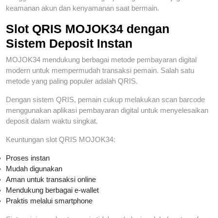
keamanan akun dan kenyamanan saat bermain.
Slot QRIS MOJOK34 dengan
Sistem Deposit Instan
MOJOK34 mendukung berbagai metode pembayaran digital
modern untuk mempermudah transaksi pemain. Salah satu
metode yang paling populer adalah QRIS.
Dengan sistem QRIS, pemain cukup melakukan scan barcode
menggunakan aplikasi pembayaran digital untuk menyelesaikan
deposit dalam waktu singkat.
Keuntungan slot QRIS MOJOK34:
Proses instan
Mudah digunakan
Aman untuk transaksi online
Mendukung berbagai e-wallet
Praktis melalui smartphone