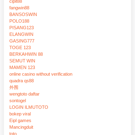
cipit88
fangwin88
BANSOSWIN
POLO188
PISANG123
ELANGWIN
GASING777
TOGE 123
BERKAHWIN 88
SEMUT WIN
MAMEN 123
online casino without verification
quadra qs88
外围
wengtoto daftar
sontogel
LOGIN ILMUTOTO
bokep viral
Eipl games
Mancingduit
toto