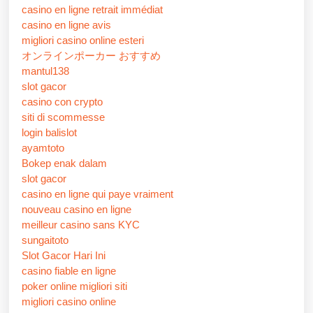
casino en ligne retrait immédiat
casino en ligne avis
migliori casino online esteri
オンラインポーカー おすすめ
mantul138
slot gacor
casino con crypto
siti di scommesse
login balislot
ayamtoto
Bokep enak dalam
slot gacor
casino en ligne qui paye vraiment
nouveau casino en ligne
meilleur casino sans KYC
sungaitoto
Slot Gacor Hari Ini
casino fiable en ligne
poker online migliori siti
migliori casino online