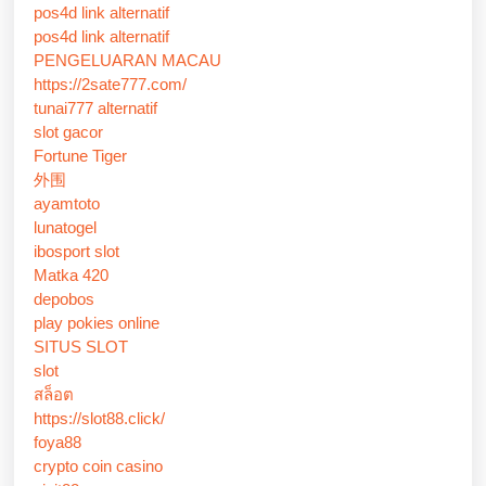
pos4d link alternatif
pos4d link alternatif
PENGELUARAN MACAU
https://2sate777.com/
tunai777 alternatif
slot gacor
Fortune Tiger
外围
ayamtoto
lunatogel
ibosport slot
Matka 420
depobos
play pokies online
SITUS SLOT
slot
สล็อต
https://slot88.click/
foya88
crypto coin casino