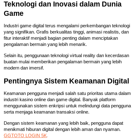
Teknologi dan Inovasi dalam Dunia 
Game
Industri game digital terus mengalami perkembangan teknologi 
yang signifikan. Grafis berkualitas tinggi, animasi realistis, dan 
fitur interaktif menjadi bagian penting dalam menciptakan 
pengalaman bermain yang lebih menarik.
Selain itu, penggunaan teknologi virtual reality dan kecerdasan 
buatan mulai memberikan pengalaman bermain yang lebih 
modern dan imersif.
Pentingnya Sistem Keamanan Digital
Keamanan pengguna menjadi salah satu prioritas utama dalam 
industri kasino online dan game digital. Banyak platform 
menggunakan sistem enkripsi untuk melindungi data pengguna 
serta menjaga keamanan transaksi online.
Dengan sistem keamanan yang lebih baik, pengguna dapat 
menikmati hiburan digital dengan lebih aman dan nyaman.
GGTOTO LOGIN 5K
.