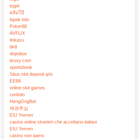
togel
คลิปโป๊
lapak toto
Poker88
AVFLIX
linkasu
bk8
depobos
bruxy com
sportsbook
Situs slot deposit qris
EE88
online slot games
ceritoto
HengOngBet
채권추심
EIU Yemen
casino online stranieri che accettano italiani
EIU Yemen
casino non aams