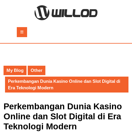
Skip
to
content
Skip
to
Open
content
Button
My Blog
Other
Perkembangan Dunia Kasino Online dan Slot Digital di
Era Teknologi Modern
Perkembangan Dunia Kasino
Online dan Slot Digital di Era
Teknologi Modern