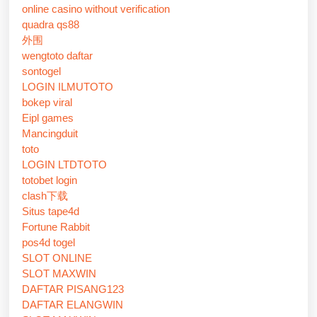
online casino without verification
quadra qs88
外围
wengtoto daftar
sontogel
LOGIN ILMUTOTO
bokep viral
Eipl games
Mancingduit
toto
LOGIN LTDTOTO
totobet login
clash下载
Situs tape4d
Fortune Rabbit
pos4d togel
SLOT ONLINE
SLOT MAXWIN
DAFTAR PISANG123
DAFTAR ELANGWIN