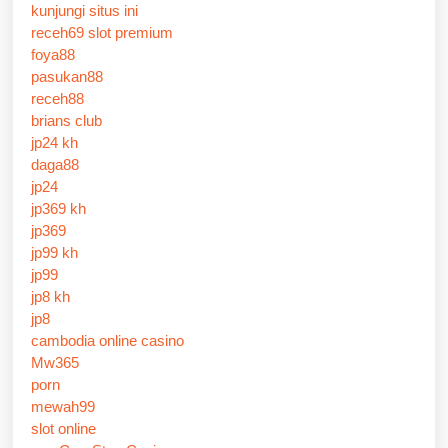
kunjungi situs ini
receh69 slot premium
foya88
pasukan88
receh88
brians club
jp24 kh
daga88
jp24
jp369 kh
jp369
jp99 kh
jp99
jp8 kh
jp8
cambodia online casino
Mw365
porn
mewah99
slot online