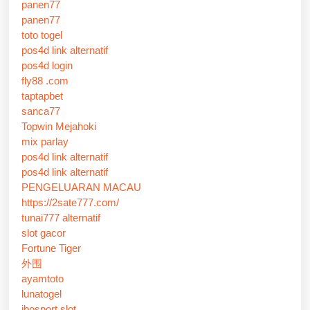
panen77
panen77
toto togel
pos4d link alternatif
pos4d login
fly88 .com
taptapbet
sanca77
Topwin Mejahoki
mix parlay
pos4d link alternatif
pos4d link alternatif
PENGELUARAN MACAU
https://2sate777.com/
tunai777 alternatif
slot gacor
Fortune Tiger
外围
ayamtoto
lunatogel
ibosport slot