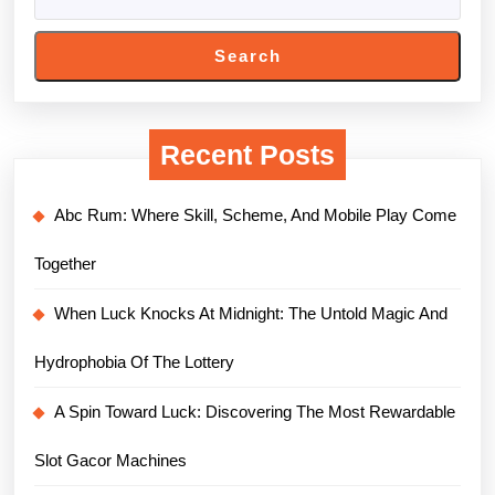
Search
Recent Posts
Abc Rum: Where Skill, Scheme, And Mobile Play Come
Together
When Luck Knocks At Midnight: The Untold Magic And
Hydrophobia Of The Lottery
A Spin Toward Luck: Discovering The Most Rewardable
Slot Gacor Machines