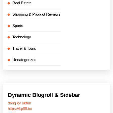
Real Estate
Shopping & Product Reviews
Sports
Technology
Travel & Tours
Uncategorized
Dynamic Blogroll & Sidebar
đăng ký okfun
https://kp88.to/