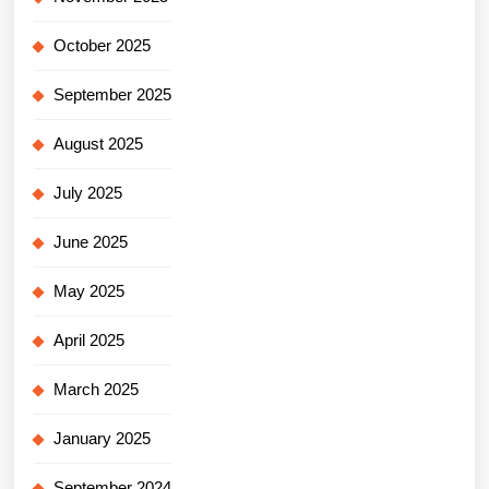
October 2025
September 2025
August 2025
July 2025
June 2025
May 2025
April 2025
March 2025
January 2025
September 2024