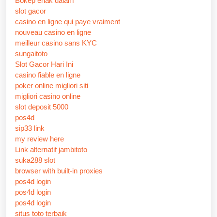
Bokep enak dalam
slot gacor
casino en ligne qui paye vraiment
nouveau casino en ligne
meilleur casino sans KYC
sungaitoto
Slot Gacor Hari Ini
casino fiable en ligne
poker online migliori siti
migliori casino online
slot deposit 5000
pos4d
sip33 link
my review here
Link alternatif jambitoto
suka288 slot
browser with built-in proxies
pos4d login
pos4d login
pos4d login
situs toto terbaik