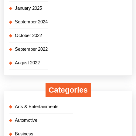
January 2025
September 2024
October 2022
September 2022
August 2022
Categories
Arts & Entertainments
Automotive
Business