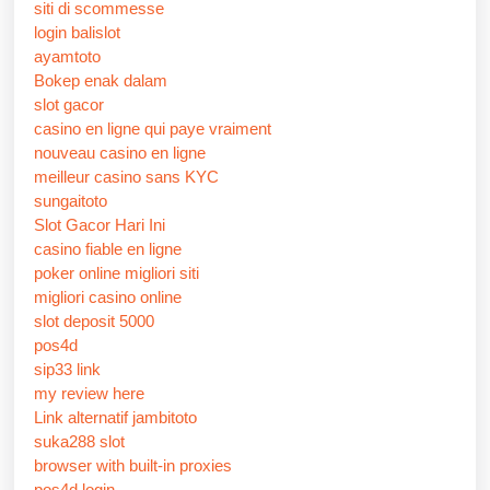
siti di scommesse
login balislot
ayamtoto
Bokep enak dalam
slot gacor
casino en ligne qui paye vraiment
nouveau casino en ligne
meilleur casino sans KYC
sungaitoto
Slot Gacor Hari Ini
casino fiable en ligne
poker online migliori siti
migliori casino online
slot deposit 5000
pos4d
sip33 link
my review here
Link alternatif jambitoto
suka288 slot
browser with built-in proxies
pos4d login