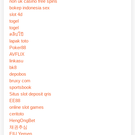
non uk casino free spins
bokep indonesia sex
slot 4d
togel
togel
คลิปโป๊
lapak toto
Poker88
AVFLIX
linkasu
bk8
depobos
bruxy com
sportsbook
Situs slot deposit qris
EE88
online slot games
ceritoto
HengOngBet
채권추심
EIU Yemen