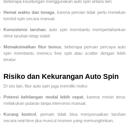
Beberapa keuntungan menggunakan auto spin antara lain:
Hemat waktu dan tenaga
, karena pemain tidak perlu menekan
tombol spin secara manual.
Konsistensi taruhan
, auto spin membantu mempertahankan
ritme taruhan tetap stabil.
Memaksimalkan fitur bonus
, beberapa pemain percaya auto
spin membantu memicu free spin atau scatter dengan lebih
teratur.
Risiko dan Kekurangan Auto Spin
Di sisi lain, fitur auto spin juga memiliki risiko:
Potensi kehilangan modal lebih cepat
, karena mesin terus
melakukan putaran tanpa intervensi manual.
Kurang kontrol
, pemain tidak bisa menyesuaikan taruhan
secara real-time jika muncul momen yang memungkinkan.