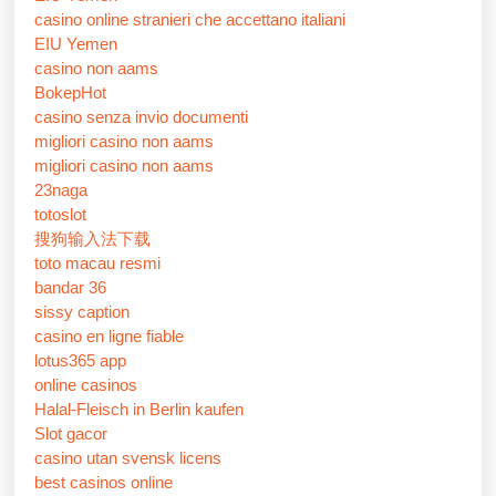
casino online stranieri che accettano italiani
EIU Yemen
casino non aams
BokepHot
casino senza invio documenti
migliori casino non aams
migliori casino non aams
23naga
totoslot
搜狗输入法下载
toto macau resmi
bandar 36
sissy caption
casino en ligne fiable
lotus365 app
online casinos
Halal-Fleisch in Berlin kaufen
Slot gacor
casino utan svensk licens
best casinos online