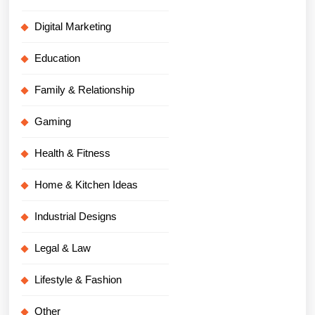
Digital Marketing
Education
Family & Relationship
Gaming
Health & Fitness
Home & Kitchen Ideas
Industrial Designs
Legal & Law
Lifestyle & Fashion
Other