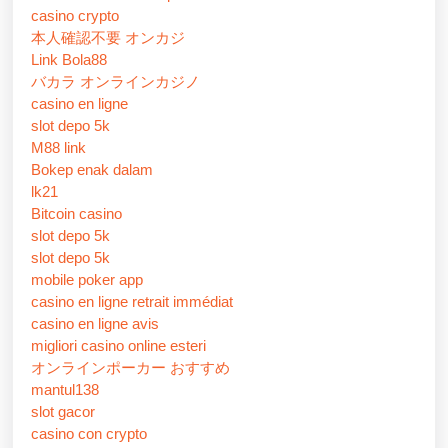
casino crypto
本人確認不要 オンカジ
Link Bola88
バカラ オンラインカジノ
casino en ligne
slot depo 5k
M88 link
Bokep enak dalam
lk21
Bitcoin casino
slot depo 5k
slot depo 5k
mobile poker app
casino en ligne retrait immédiat
casino en ligne avis
migliori casino online esteri
オンラインポーカー おすすめ
mantul138
slot gacor
casino con crypto