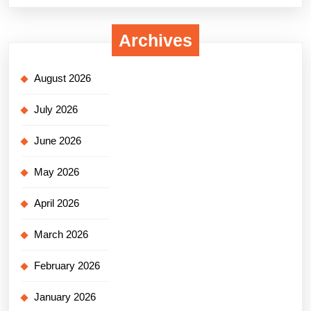
Archives
August 2026
July 2026
June 2026
May 2026
April 2026
March 2026
February 2026
January 2026