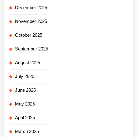
December 2025
November 2025
October 2025
September 2025
August 2025
July 2025
June 2025
May 2025
April 2025
March 2025