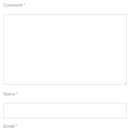
Comment
*
Name
*
Email
*