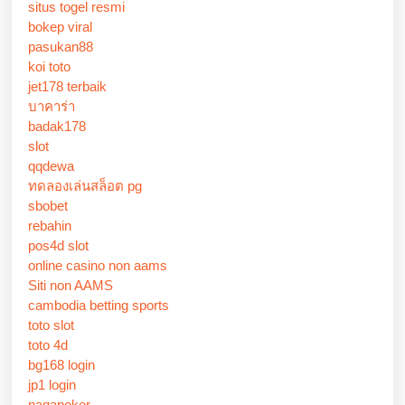
situs togel resmi
bokep viral
pasukan88
koi toto
jet178 terbaik
บาคาร่า
badak178
slot
qqdewa
ทดลองเล่นสล็อต pg
sbobet
rebahin
pos4d slot
online casino non aams
Siti non AAMS
cambodia betting sports
toto slot
toto 4d
bg168 login
jp1 login
nagapoker