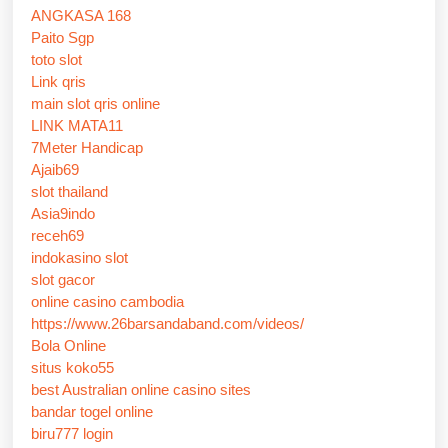
ANGKASA 168
Paito Sgp
toto slot
Link qris
main slot qris online
LINK MATA11
7Meter Handicap
Ajaib69
slot thailand
Asia9indo
receh69
indokasino slot
slot gacor
online casino cambodia
https://www.26barsandaband.com/videos/
Bola Online
situs koko55
best Australian online casino sites
bandar togel online
biru777 login